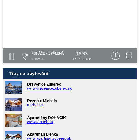
16:33
ROHÁČE - SPÁLENÁ
1045 m
15. 5. 2026
Tipy na ubytování
Drevenice Zuberec
www.drevenicezuberec.sk
Rezort u Michala
michal.sk
Apartmány ROHÁČIK
www.rohacik.sk
Apartmán Elenka
www.apartmanzuberec.sk