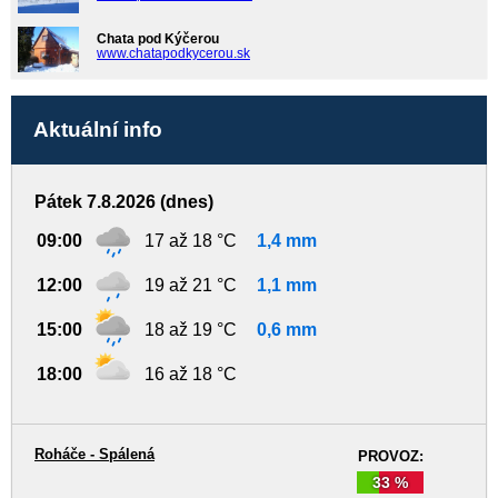
Chata pod Kýčerou
www.chatapodkycerou.sk
Aktuální info
Pátek 7.8.2026 (dnes)
09:00
17 až 18 °C
1,4 mm
12:00
19 až 21 °C
1,1 mm
15:00
18 až 19 °C
0,6 mm
18:00
16 až 18 °C
Roháče - Spálená
PROVOZ:
33 %