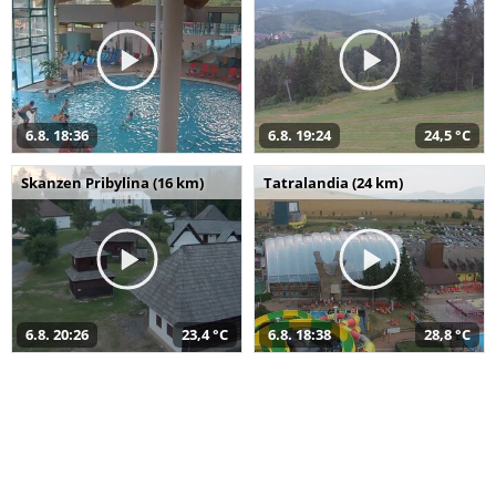
6.8. 18:36
6.8. 19:24
24,5 °C
Skanzen Pribylina (16 km)
Tatralandia (24 km)
6.8. 20:26
23,4 °C
6.8. 18:38
28,8 °C