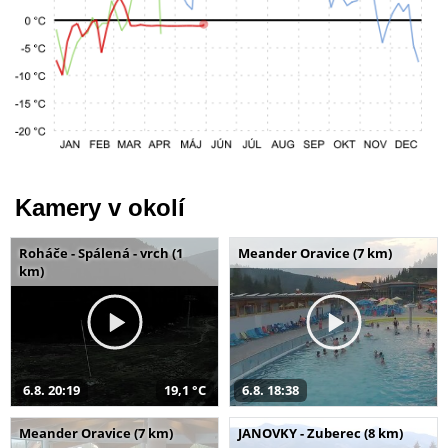
Kamery v okolí
Roháče - Spálená - vrch (1
Meander Oravice (7 km)
km)
6.8. 20:19
19,1 °C
6.8. 18:38
Meander Oravice (7 km)
JANOVKY - Zuberec (8 km)