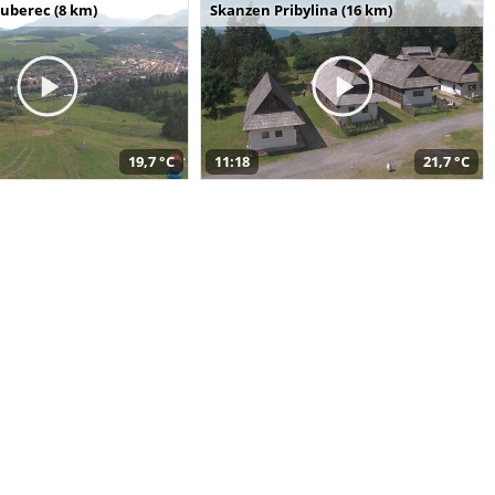
uberec (8 km)
Skanzen Pribylina (16 km)
19,7 °C
11:18
21,7 °C