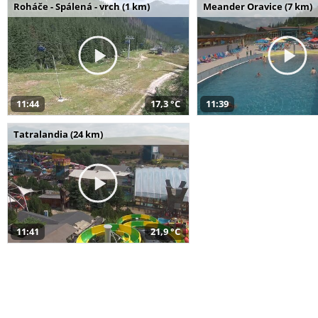
Roháče - Spálená - vrch (1 km)
Meander Oravice (7 km)
11:44
17,3 °C
11:39
Tatralandia (24 km)
11:41
21,9 °C