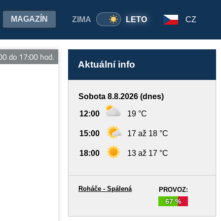
MAGAZÍN
ZIMA
LETO
CZ
do 17:00 hod.
Aktuální info
Sobota 8.8.2026 (dnes)
12:00
19 °C
15:00
17 až 18 °C
18:00
13 až 17 °C
Roháče - Spálená
PROVOZ:
67 %