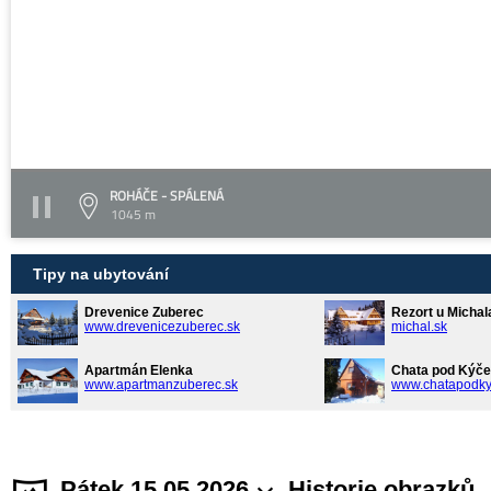
ROHÁČE - SPÁLENÁ
1045 m
Tipy na ubytování
Drevenice Zuberec
Rezort u Michal
www.drevenicezuberec.sk
michal.sk
Apartmán Elenka
Chata pod Kýče
www.apartmanzuberec.sk
www.chatapodky
Pátek 15.05.2026
Historie obrazků