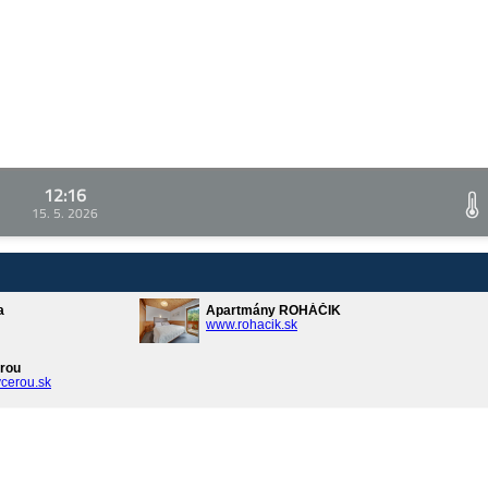
12:16
15. 5. 2026
a
Apartmány ROHÁČIK
www.rohacik.sk
rou
cerou.sk