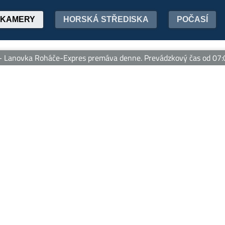
KAMERY
HORSKÁ STŘEDISKA
POČASÍ
Lanovka Roháče-Expres premáva denne. Prevádzkový čas od 07:00 