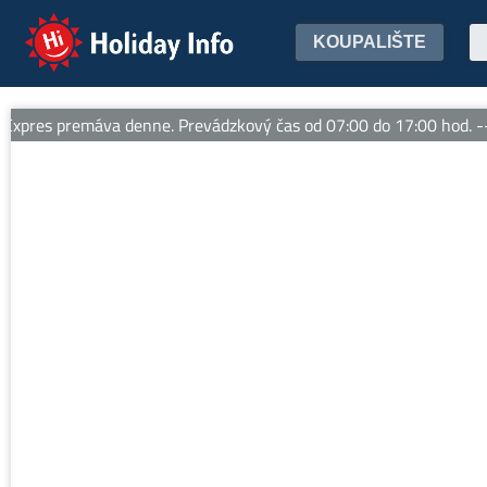
Holiday Info
KOUPALIŠTE
res premáva denne. Prevádzkový čas od 07:00 do 17:00 hod. -- 