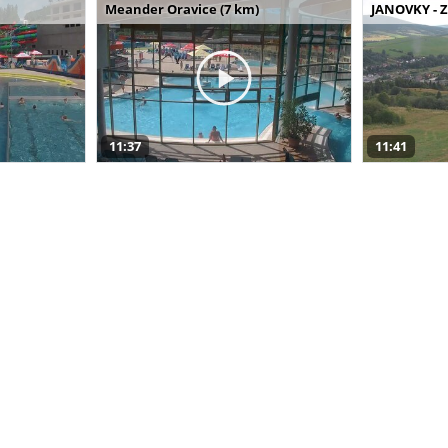
Meander Oravice (7 km)
JANOVKY - Z
11:37
11:41