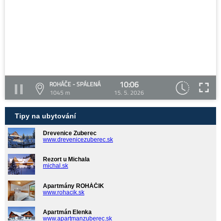
10:06
ROHÁČE - SPÁLENÁ
1045 m
15. 5. 2026
Tipy na ubytování
Drevenice Zuberec
www.drevenicezuberec.sk
Rezort u Michala
michal.sk
Apartmány ROHÁČIK
www.rohacik.sk
Apartmán Elenka
www.apartmanzuberec.sk