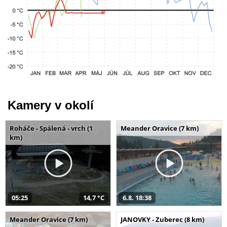
Kamery v okolí
Roháče - Spálená - vrch (1
Meander Oravice (7 km)
km)
05:25
14,7 °C
6.8. 18:38
Meander Oravice (7 km)
JANOVKY - Zuberec (8 km)