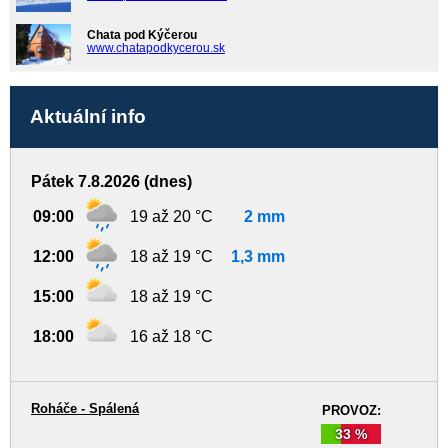
Chata pod Kýčerou
www.chatapodkycerou.sk
Aktuální info
Pátek 7.8.2026 (dnes)
09:00
19 až 20 °C
2 mm
12:00
18 až 19 °C
1,3 mm
15:00
18 až 19 °C
18:00
16 až 18 °C
Roháče - Spálená
PROVOZ:
33 %