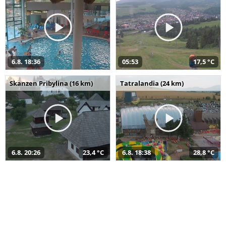
6.8. 18:36
05:53
17,5 °C
Skanzen Pribylina (16 km)
Tatralandia (24 km)
6.8. 20:26
23,4 °C
6.8. 18:38
28,8 °C