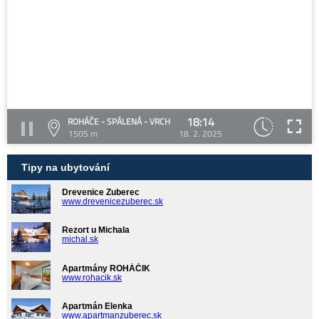
18:14
ROHÁČE - SPÁLENÁ - VRCH
1505 m
18. 2. 2025
Tipy na ubytování
Drevenice Zuberec
www.drevenicezuberec.sk
Rezort u Michala
michal.sk
Apartmány ROHÁČIK
www.rohacik.sk
Apartmán Elenka
www.apartmanzuberec.sk