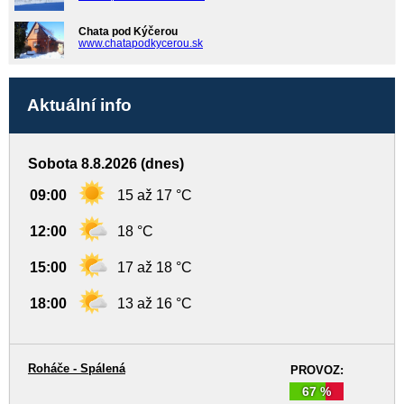
Chata pod Kýčerou
www.chatapodkycerou.sk
Aktuální info
Sobota 8.8.2026 (dnes)
09:00
15 až 17 °C
12:00
18 °C
15:00
17 až 18 °C
18:00
13 až 16 °C
Roháče - Spálená
PROVOZ:
67 %