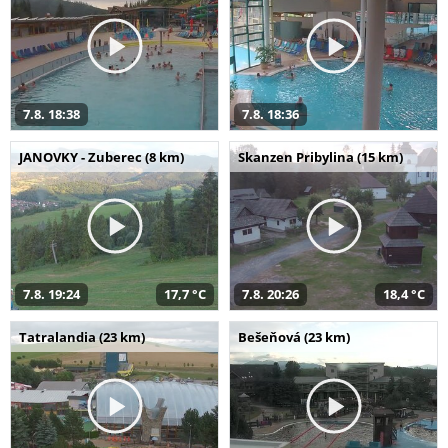
7.8. 18:38
7.8. 18:36
JANOVKY - Zuberec (8 km)
Skanzen Pribylina (15 km)
7.8. 19:24
17,7 °C
7.8. 20:26
18,4 °C
Tatralandia (23 km)
Bešeňová (23 km)