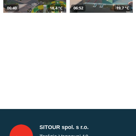
06:40
18,4 °C
06:52
19,7 °C
SITOUR spol. s r.o.