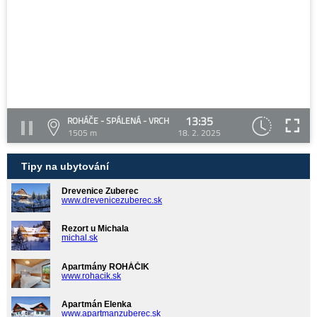
13:35
ROHÁČE - SPÁLENÁ - VRCH
1505 m
18. 2. 2025
Tipy na ubytování
Drevenice Zuberec
www.drevenicezuberec.sk
Rezort u Michala
michal.sk
Apartmány ROHÁČIK
www.rohacik.sk
Apartmán Elenka
www.apartmanzuberec.sk