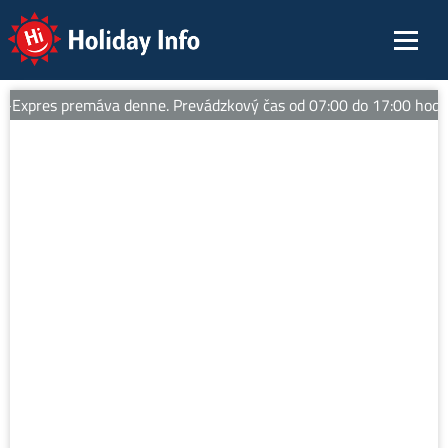
Holiday Info
xpres premáva denne. Prevádzkový čas od 07:00 do 17:00 hod. Tipy 