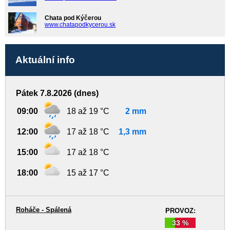
Chata pod Kýčerou
www.chatapodkycerou.sk
Aktuální info
Pátek 7.8.2026 (dnes)
09:00
18 až 19 °C
2 mm
12:00
17 až 18 °C
1,3 mm
15:00
17 až 18 °C
18:00
15 až 17 °C
Roháče - Spálená
PROVOZ:
33 %