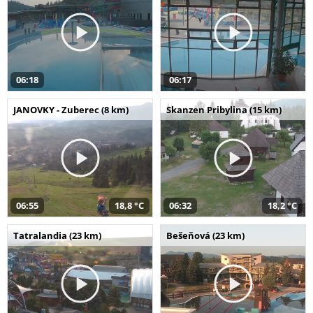
06:18
06:17
JANOVKY - Zuberec (8 km)
Skanzen Pribylina (15 km)
06:55
18,8 °C
06:32
18,2 °C
Tatralandia (23 km)
Bešeňová (23 km)