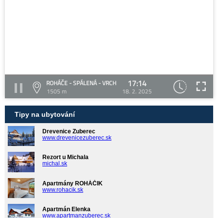
17:14
ROHÁČE - SPÁLENÁ - VRCH
1505 m
18. 2. 2025
Tipy na ubytování
Drevenice Zuberec
www.drevenicezuberec.sk
Rezort u Michala
michal.sk
Apartmány ROHÁČIK
www.rohacik.sk
Apartmán Elenka
www.apartmanzuberec.sk