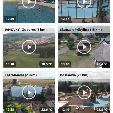
12:39
12:37
JANOVKY - Zuberec (8 km)
Skanzen Pribylina (15 km)
13:10
20,5 °C
13:10
23,4 °C
Tatralandia (23 km)
Bešeňová (23 km)
12:38
22,6 °C
12:49
23,8 °C