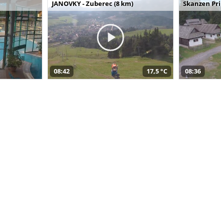
JANOVKY - Zuberec (8 km)
Skanzen Pri
08:42
17,5 °C
08:36