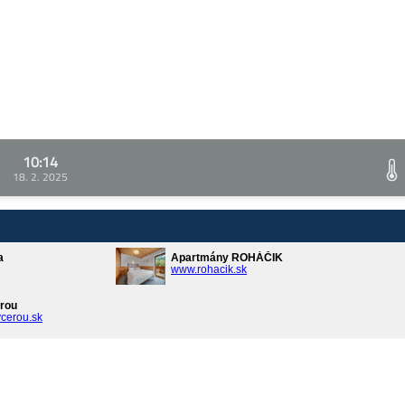
10:14
18. 2. 2025
a
Apartmány ROHÁČIK
www.rohacik.sk
rou
cerou.sk