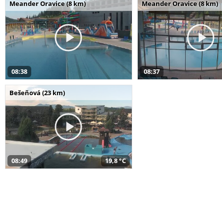
Meander Oravice (8 km)
Meander Oravice (8 km)
08:38
08:37
Bešeňová (23 km)
08:49
19,8 °C