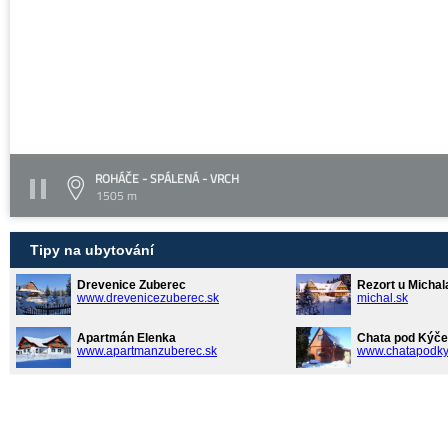
ROHÁČE - SPÁLENÁ - VRCH
1505 m
Tipy na ubytování
Drevenice Zuberec
Rezort u Michal
www.drevenicezuberec.sk
michal.sk
Apartmán Elenka
Chata pod Kýče
www.apartmanzuberec.sk
www.chatapodky