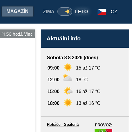
MAGAZÍN
ZIMA
LETO
CZ
50 hod.). Viac informácií: www.rohacespalena.sk
Aktuální info
Sobota 8.8.2026 (dnes)
09:00
15 až 17 °C
12:00
18 °C
15:00
16 až 17 °C
18:00
13 až 16 °C
Roháče - Spálená
PROVOZ:
67 %