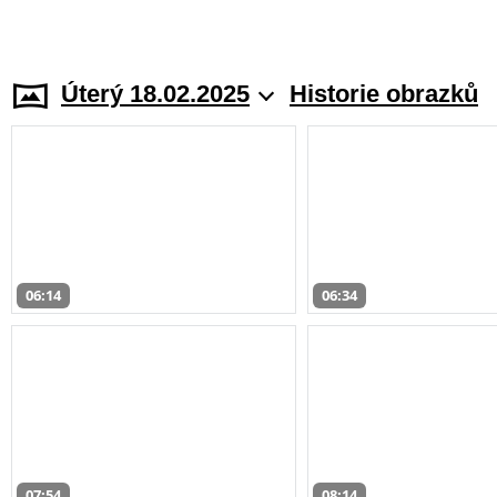
Úterý 18.02.2025
Historie obrazků
06:14
06:34
07:54
08:14