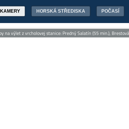
KAMERY
HORSKÁ STŘEDISKA
POČASÍ
ýlet z vrcholovej stanice: Predný Salatín (55 min.), Brestová (1: