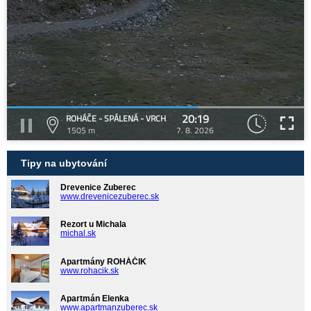
20:19
ROHÁČE - SPÁLENÁ - VRCH
1505 m
7. 8. 2026
Tipy na ubytování
Drevenice Zuberec
www.drevenicezuberec.sk
Rezort u Michala
michal.sk
Apartmány ROHÁČIK
www.rohacik.sk
Apartmán Elenka
www.apartmanzuberec.sk