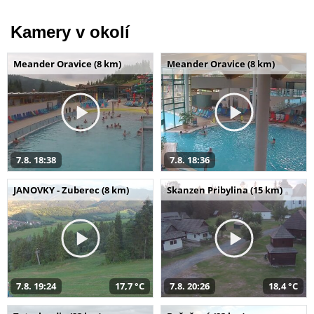
Kamery v okolí
Meander Oravice (8 km)
Meander Oravice (8 km)
7.8. 18:38
7.8. 18:36
JANOVKY - Zuberec (8 km)
Skanzen Pribylina (15 km)
7.8. 19:24
17,7 °C
7.8. 20:26
18,4 °C