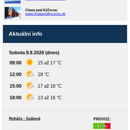
Chata pod Kýčerou
www.chatapodkycerou.sk
Aktuální info
Sobota 8.8.2026 (dnes)
09:00
15 až 17 °C
12:00
18 °C
15:00
17 až 18 °C
18:00
13 až 16 °C
Roháče - Spálená
PROVOZ:
67 %