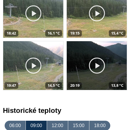
18:42
16,1 °C
19:15
15,4 °C
19:47
14,5 °C
20:19
13,8 °C
Historické teploty
06:00
09:00
12:00
15:00
18:00