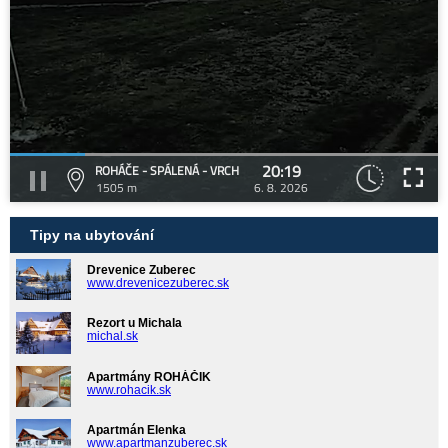
20:19
ROHÁČE - SPÁLENÁ - VRCH
1505 m
6. 8. 2026
Tipy na ubytování
Drevenice Zuberec
www.drevenicezuberec.sk
Rezort u Michala
michal.sk
Apartmány ROHÁČIK
www.rohacik.sk
Apartmán Elenka
www.apartmanzuberec.sk