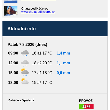
Chata pod Kýčerou
www.chatapodkycerou.sk
Aktuální info
Pátek 7.8.2026 (dnes)
09:00
16 až 17 °C
1,4 mm
12:00
18 až 20 °C
1,1 mm
15:00
17 až 18 °C
0,6 mm
18:00
15 až 17 °C
Roháče - Spálená
PROVOZ:
33 %