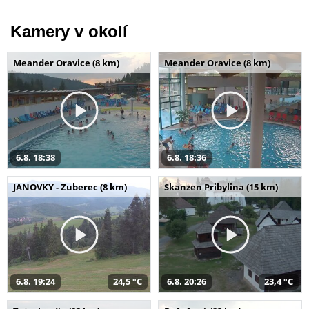
Kamery v okolí
Meander Oravice (8 km)
Meander Oravice (8 km)
6.8. 18:38
6.8. 18:36
JANOVKY - Zuberec (8 km)
Skanzen Pribylina (15 km)
6.8. 19:24
24,5 °C
6.8. 20:26
23,4 °C