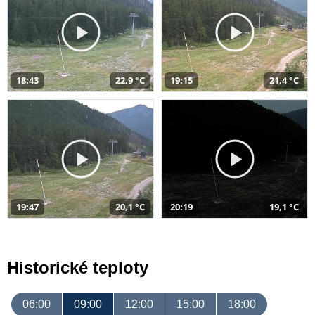
18:43
22,9 °C
19:15
21,4 °C
19:47
20,1 °C
20:19
19,1 °C
Historické teploty
06:00
09:00
12:00
15:00
18:00