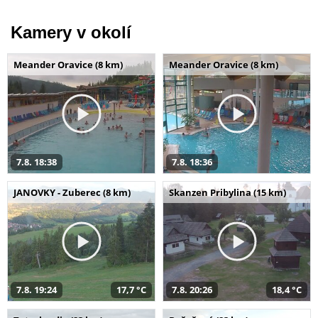
Kamery v okolí
Meander Oravice (8 km)
Meander Oravice (8 km)
7.8. 18:38
7.8. 18:36
JANOVKY - Zuberec (8 km)
Skanzen Pribylina (15 km)
7.8. 19:24
17,7 °C
7.8. 20:26
18,4 °C