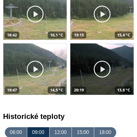
18:42
16,1 °C
19:15
15,4 °C
19:47
14,5 °C
20:19
13,8 °C
Historické teploty
06:00
09:00
12:00
15:00
18:00