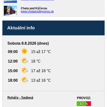
Chata pod Kýčerou
www.chatapodkycerou.sk
Aktuální info
Sobota 8.8.2026 (dnes)
09:00
15 až 17 °C
12:00
18 °C
15:00
17 až 18 °C
18:00
13 až 16 °C
Roháče - Spálená
PROVOZ:
67 %