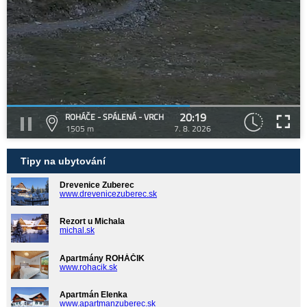
20:19
ROHÁČE - SPÁLENÁ - VRCH
1505 m
7. 8. 2026
Tipy na ubytování
Drevenice Zuberec
www.drevenicezuberec.sk
Rezort u Michala
michal.sk
Apartmány ROHÁČIK
www.rohacik.sk
Apartmán Elenka
www.apartmanzuberec.sk