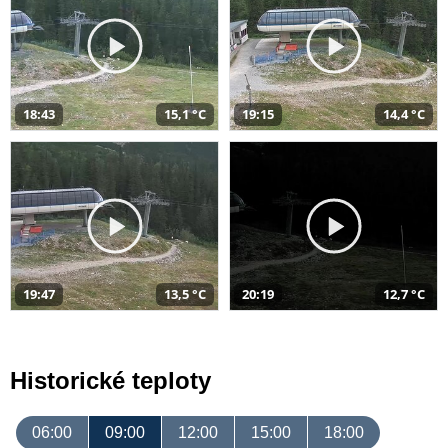
18:43
15,1 °C
19:15
14,4 °C
19:47
13,5 °C
20:19
12,7 °C
Historické teploty
06:00
09:00
12:00
15:00
18:00