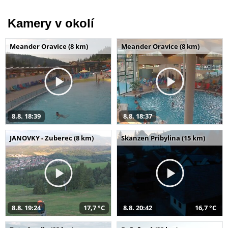
Kamery v okolí
Meander Oravice (8 km)
Meander Oravice (8 km)
8.8. 18:39
8.8. 18:37
JANOVKY - Zuberec (8 km)
Skanzen Pribylina (15 km)
8.8. 19:24
17,7 °C
8.8. 20:42
16,7 °C