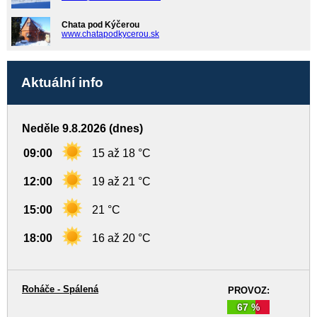
Chata pod Kýčerou
www.chatapodkycerou.sk
Aktuální info
Neděle 9.8.2026 (dnes)
09:00
15 až 18 °C
12:00
19 až 21 °C
15:00
21 °C
18:00
16 až 20 °C
Roháče - Spálená
PROVOZ:
67 %