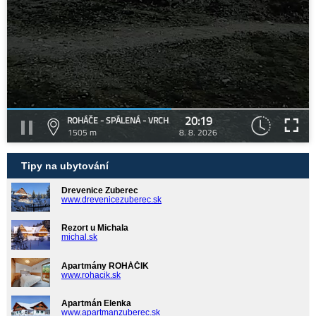
20:19
ROHÁČE - SPÁLENÁ - VRCH
1505 m
8. 8. 2026
Tipy na ubytování
Drevenice Zuberec
www.drevenicezuberec.sk
Rezort u Michala
michal.sk
Apartmány ROHÁČIK
www.rohacik.sk
Apartmán Elenka
www.apartmanzuberec.sk