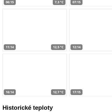
06:15
7,3 °C
07:15
11:14
12,5 °C
12:14
16:14
12,7 °C
17:15
Historické teploty