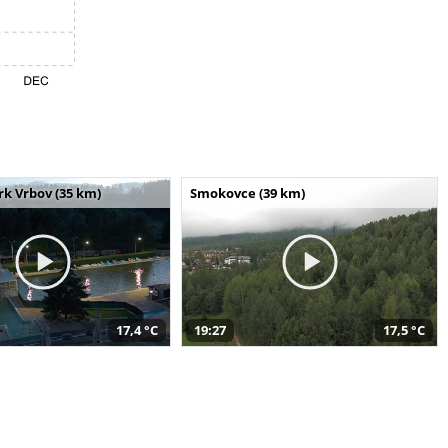
k Vrbov (35 km)
Smokovce (39 km)
17,4 °C
19:27
17,5 °C