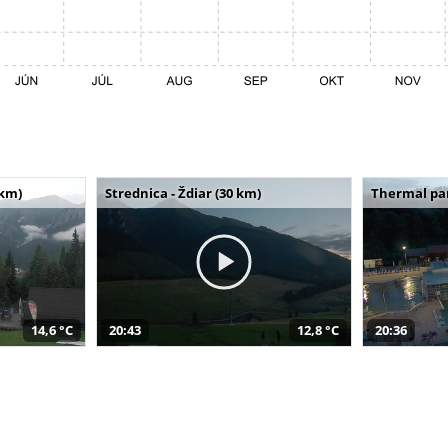
 km)
Strednica - Ždiar (30 km)
Thermal par
14,6 °C
20:43
12,8 °C
20:36