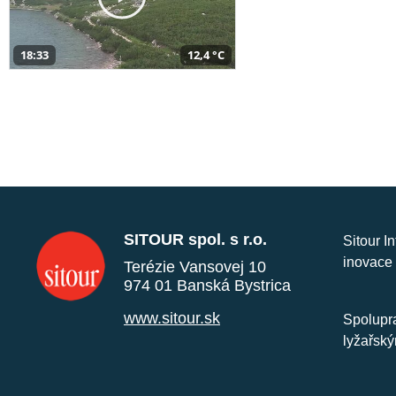
18:33
12,4 °C
SITOUR spol. s r.o.
Sitour I
inovace 
Terézie Vansovej 10
974 01 Banská Bystrica
www.sitour.sk
Spolupra
lyžařský