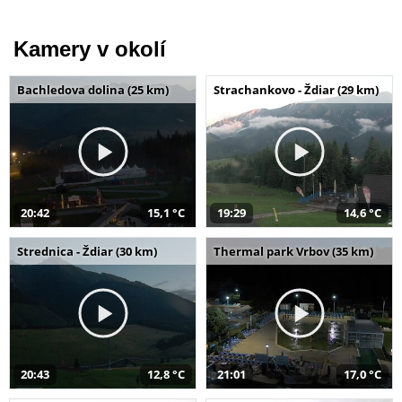
Kamery v okolí
Bachledova dolina (25 km)
Strachankovo - Ždiar (29 km)
20:42
15,1 °C
19:29
14,6 °C
Strednica - Ždiar (30 km)
Thermal park Vrbov (35 km)
20:43
12,8 °C
21:01
17,0 °C