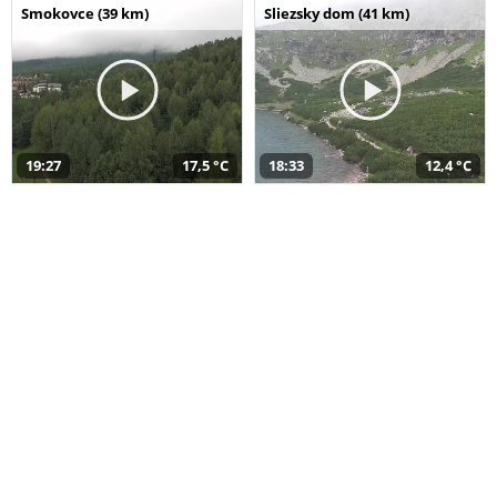
Smokovce (39 km)
Sliezsky dom (41 km)
19:27
17,5 °C
18:33
12,4 °C