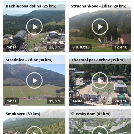
Bachledova dolina (25 km)
Strachankovo - Ždiar (29 km)
14:14
22,3 °C
8.8. 07:13
12,4 °C
Strednica - Ždiar (30 km)
Thermal park Vrbov (35 km)
14:31
19,3 °C
14:02
24,1 °C
Smokovce (39 km)
Sliezsky dom (41 km)