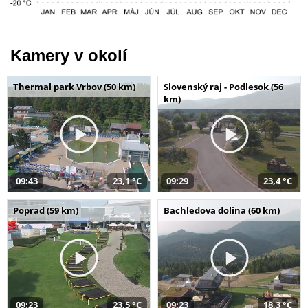
Kamery v okolí
Thermal park Vrbov (50 km)
Slovenský raj - Podlesok (56
km)
09:43
23,1 °C
09:29
23,4 °C
Poprad (59 km)
Bachledova dolina (60 km)
09:23
23,5 °C
09:23
18,3 °C