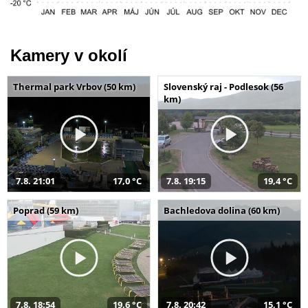
Kamery v okolí
Thermal park Vrbov (50 km)
Slovenský raj - Podlesok (56
km)
7.8. 21:01
17,0 °C
7.8. 19:15
19,4 °C
Poprad (59 km)
Bachledova dolina (60 km)
7.8. 18:54
19,6 °C
7.8. 20:42
15,1 °C