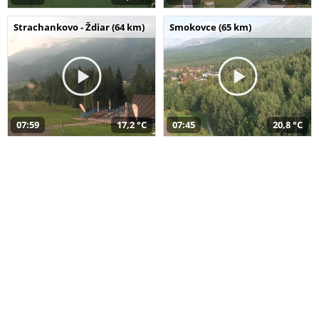
Strachankovo - Ždiar (64 km)
Smokovce (65 km)
07:59
17,2 °C
07:45
20,8 °C