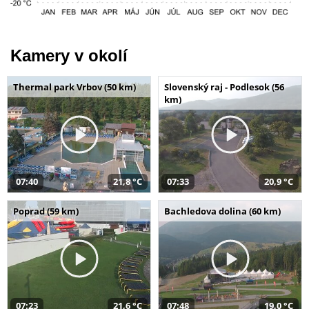
Kamery v okolí
Thermal park Vrbov (50 km)
Slovenský raj - Podlesok (56
km)
07:40
21,8 °C
07:33
20,9 °C
Poprad (59 km)
Bachledova dolina (60 km)
07:23
21,6 °C
07:48
19,0 °C