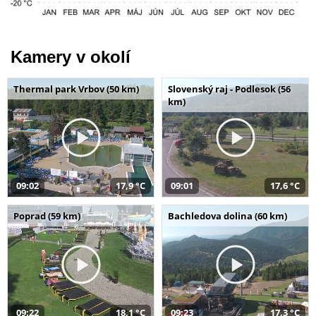
Kamery v okolí
Thermal park Vrbov (50 km)
Slovenský raj - Podlesok (56
km)
09:02
17,9 °C
09:01
17,6 °C
Poprad (59 km)
Bachledova dolina (60 km)
09:22
18,1 °C
09:23
17,3 °C