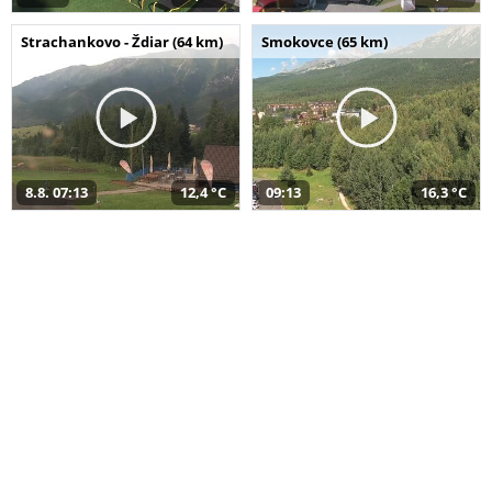
Strachankovo - Ždiar (64 km)
Smokovce (65 km)
8.8. 07:13
12,4 °C
09:13
16,3 °C