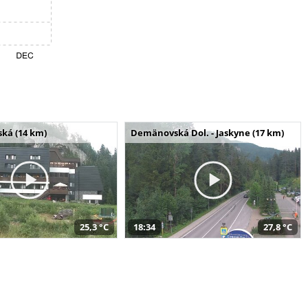
ská (14 km)
Demänovská Dol. - Jaskyne (17 km)
25,3 °C
18:34
27,8 °C