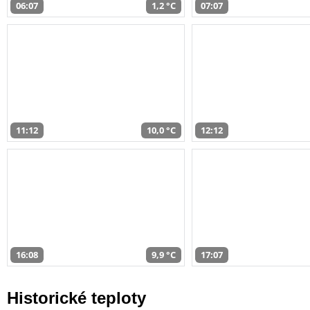
06:07
1,2 °C
07:07
11:12
10,0 °C
12:12
16:08
9,9 °C
17:07
Historické teploty