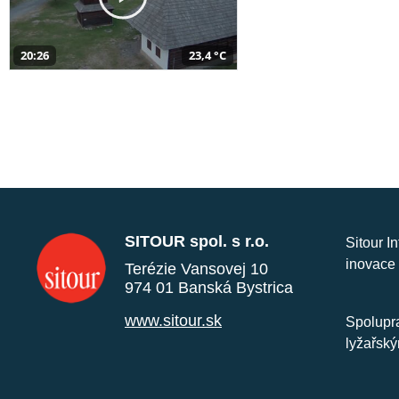
20:26
23,4 °C
SITOUR spol. s r.o.
Sitour I
inovace 
Terézie Vansovej 10
974 01 Banská Bystrica
www.sitour.sk
Spolupra
lyžařský