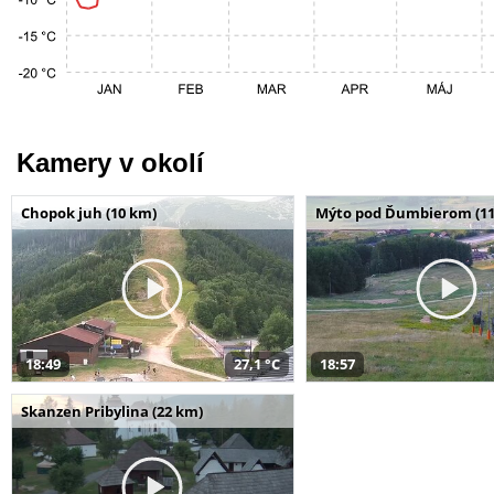
Kamery v okolí
Chopok juh (10 km)
Mýto pod Ďumbierom (11
18:49
27,1 °C
18:57
Skanzen Pribylina (22 km)