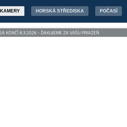
KAMERY
HORSKÁ STŘEDISKA
POČASÍ
 KONČÍ 8.3.2026 - ĎAKUJEME ZA VAŠU PRIAZEŇ