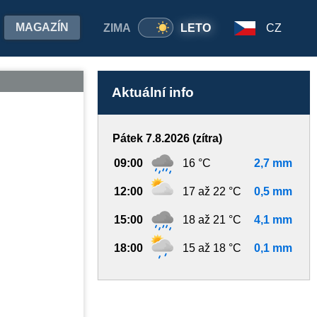
MAGAZÍN
ZIMA
LETO
CZ
Aktuální info
Pátek 7.8.2026 (zítra)
09:00
16 °C
2,7 mm
12:00
17 až 22 °C
0,5 mm
15:00
18 až 21 °C
4,1 mm
18:00
15 až 18 °C
0,1 mm