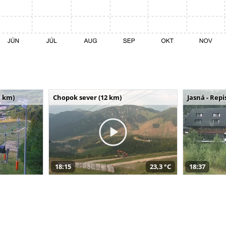
 km)
Chopok sever (12 km)
Jasná - Repi
18:15
23,3 °C
18:37