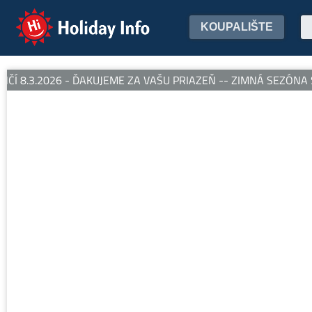
Holiday Info
KOUPALIŠTE
 8.3.2026 - ĎAKUJEME ZA VAŠU PRIAZEŇ -- ZIMNÁ SEZÓNA SA