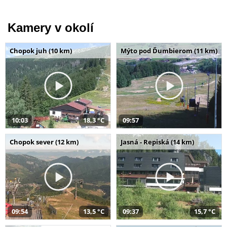
Kamery v okolí
Chopok juh (10 km)
Mýto pod Ďumbierom (11 km)
10:03
18,3 °C
09:57
Chopok sever (12 km)
Jasná - Repiská (14 km)
09:54
13,5 °C
09:37
15,7 °C