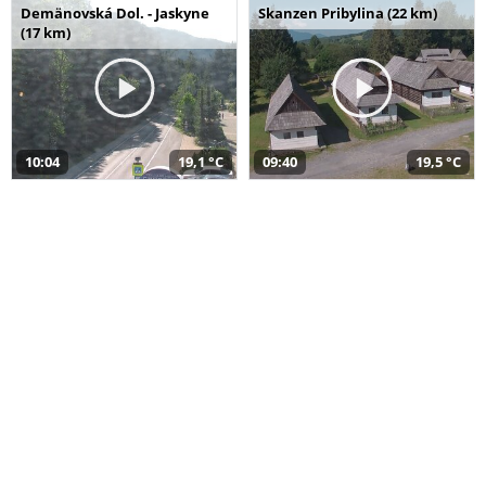
Demänovská Dol. - Jaskyne
Skanzen Pribylina (22 km)
(17 km)
10:04
19,1 °C
09:40
19,5 °C