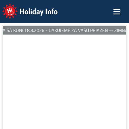
Holiday Info
 SA KONČÍ 8.3.2026 - ĎAKUJEME ZA VAŠU PRIAZEŇ -- ZIMNÁ 