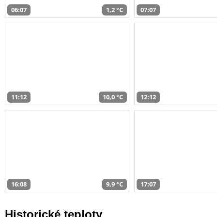
06:07
1,2 °C
07:07
11:12
10,0 °C
12:12
16:08
9,9 °C
17:07
Historické teploty