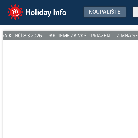
Holiday Info
KOUPALIŠTE
 KONČÍ 8.3.2026 - ĎAKUJEME ZA VAŠU PRIAZEŇ -- ZIMNÁ SEZ