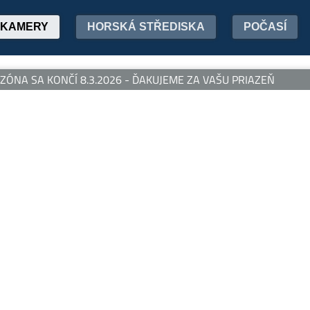
KAMERY
HORSKÁ STŘEDISKA
POČASÍ
ÓNA SA KONČÍ 8.3.2026 - ĎAKUJEME ZA VAŠU PRIAZEŇ