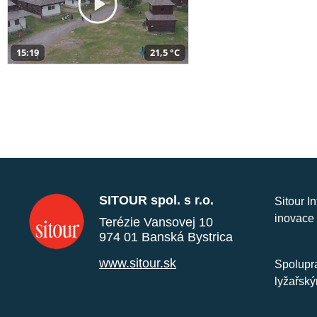
15:19
21,5 °C
SITOUR spol. s r.o.
Sitour I
inovace 
Terézie Vansovej 10
974 01 Banská Bystrica
www.sitour.sk
Spolupra
lyžařský