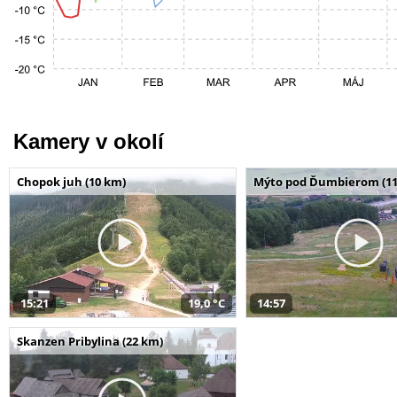
Kamery v okolí
Chopok juh (10 km)
Mýto pod Ďumbierom (11
15:21
19,0 °C
14:57
Skanzen Pribylina (22 km)