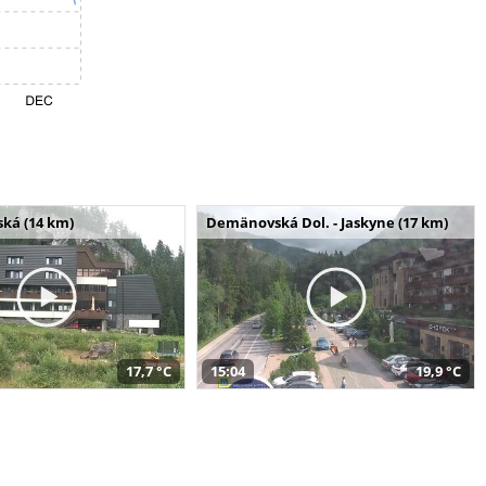
ská (14 km)
Demänovská Dol. - Jaskyne (17 km)
17,7 °C
15:04
19,9 °C