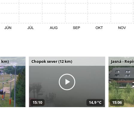
 km)
Chopok sever (12 km)
Jasná - Repi
15:10
14,9 °C
15:06