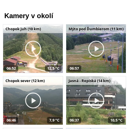
Kamery v okolí
Chopok juh (10 km)
Mýto pod Ďumbierom (11 km)
06:52
12,5 °C
06:57
Chopok sever (12 km)
Jasná - Repiská (14 km)
06:46
7,9 °C
06:37
10,5 °C