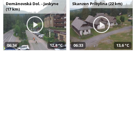
Demänovská Dol. - Jaskyne
Skanzen Pribylina (22 km)
(17 km)
06:34
12,8 °C
06:33
13,6 °C