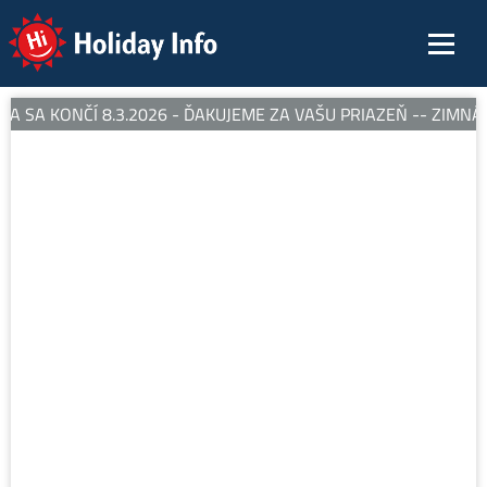
Holiday Info
 SA KONČÍ 8.3.2026 - ĎAKUJEME ZA VAŠU PRIAZEŇ -- ZIMNÁ 