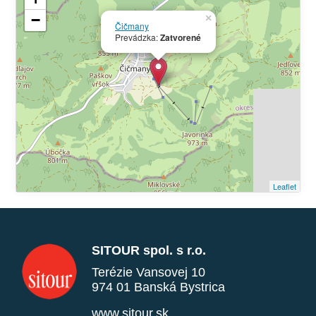
−
×
Čičmany
Prevádzka:
Zatvorené
Leaflet
SITOUR spol. s r.o.
Terézie Vansovej 10
974 01 Banská Bystrica
www.sitour.sk