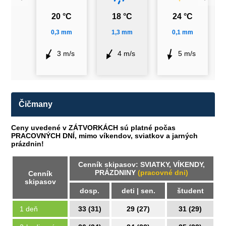
20 °C
18 °C
24 °C
0,3 mm
1,3 mm
0,1 mm
3 m/s
4 m/s
5 m/s
Čičmany
Ceny uvedené v ZÁTVORKÁCH sú platné počas
PRACOVNÝCH DNÍ, mimo víkendov, sviatkov a jarných
prázdnin!
Cenník skipasov: SVIATKY, VÍKENDY,
PRÁZDNINY
(pracovné dni)
Cenník
skipasov
dosp.
deti | sen.
študent
1 deň
33 (31)
29 (27)
31 (29)