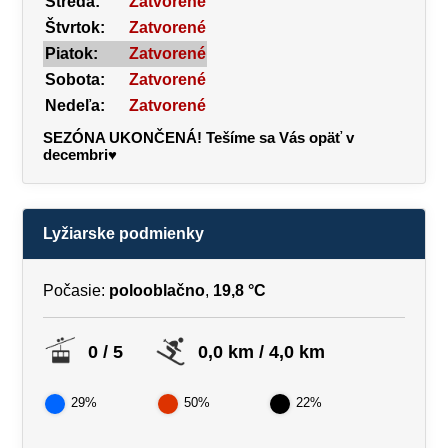
Streda:
Zatvorené
Štvrtok:
Zatvorené
Piatok:
Zatvorené
Sobota:
Zatvorené
Nedeľa:
Zatvorené
SEZÓNA UKONČENÁ! Tešíme sa Vás opäť v
decembri♥
Lyžiarske podmienky
Počasie:
polooblačno
,
19,8 °C
0 / 5
0,0 km / 4,0 km
29%
50%
22%