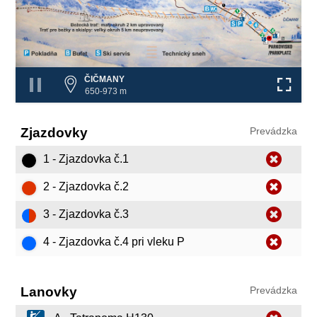
1
❌
4
4
❌
❌
ČIČMANY
650-973 m
Zjazdovky
Prevádzka
1 - Zjazdovka č.1
2 - Zjazdovka č.2
3 - Zjazdovka č.3
4 - Zjazdovka č.4 pri vleku P
Lanovky
Prevádzka