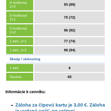
4-hodinový
93 (89)
2+2
5-hodinový
75 (72)
2+1
5-hodinový
96 (92)
2+2
1 deň, 2+1
77 (74)
1 deň, 2+2
98 (94)
Skialp / skitouring
1 deň
6
Sezóna
65
Informácie k cenníku:
Záloha za čipovú kartu je 3,00 €. Záloha
je vydaná späť, po vrátení