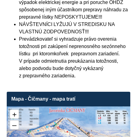
výpadok elektrickej energie a pri poruche OHDZ
spôsobenej iným účastníkom prepravy náhradu za
prepravné lístky NEPOSKYTUJEME!!!
NÁVŠTEVNÍCI LYŽUJÚ V STREDISKU NA
VLASTNÚ ZODPOVEDNOSŤ!!!
Prevádzkovateľ si vyhradzuje právo overenia
totožnosti pri zakúpení neprenosného sezónneho
lístku pri ktoromkoľvek prepravnom zariadení.
V prípade odmietnutia preukázania totožnosti,
alebo podvodu bude dotyčný vykázaný
z prepravného zariadenia.
Mapa - Čičmany - mapa tratí
+
–
3
❌
1
3
❌
2