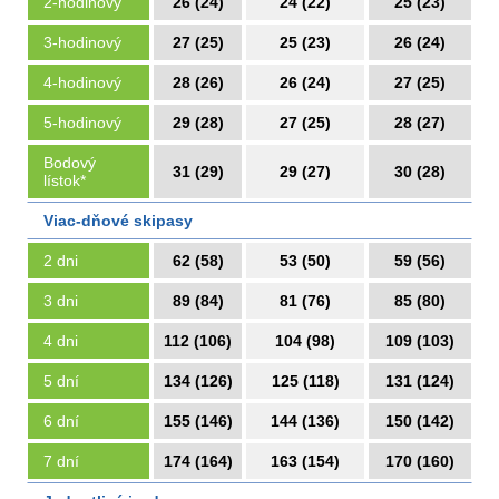
2-hodinový
26 (24)
24 (22)
25 (23)
3-hodinový
27 (25)
25 (23)
26 (24)
4-hodinový
28 (26)
26 (24)
27 (25)
5-hodinový
29 (28)
27 (25)
28 (27)
Bodový
31 (29)
29 (27)
30 (28)
lístok*
Viac-dňové skipasy
2 dni
62 (58)
53 (50)
59 (56)
3 dni
89 (84)
81 (76)
85 (80)
4 dni
112 (106)
104 (98)
109 (103)
5 dní
134 (126)
125 (118)
131 (124)
6 dní
155 (146)
144 (136)
150 (142)
7 dní
174 (164)
163 (154)
170 (160)