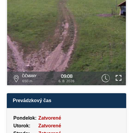
09:08
ČIČMANY
650 m
6. 8. 2026
Prevádzkový čas
Pondelok:
Zatvorené
Utorok:
Zatvorené