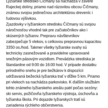
Lyžiarske stredisko Čičmany sa nachádza v závere
Rajeckej doliny, priamo nad rázovitou obcou Čičmany,
známou svojou jedinečnou architektúrou dreveníc i
ľudovou výšivkou.
Zjazdovky v lyžiarskom stredisku Čičmany sú svojou
náročnosťou vhodné tak pre začiatočníkov ako i
skúsených lyžiarov. Prepravu návštevníkov
zabezpečuje 5 vlekov, s celkovou prepravnou kapacitou
3350 os./hod. Takmer všetky lyžiarske svahy sú
technicky zasnežované a pravidelne upravované
snežným pásovým vozidlom. Prevádzka strediska je
štandardne od 9:00 do 16:00 hod. V prípade dostatku
prírodného snehu je pre bežkárov k dispozícii
udržiavaná bežecká lyžiarska trať v dĺžke 5 km. Priamo
pri vlekoch sa nachádza parkovisko. K ďalším službám
tohto známeho lyžiarskeho areálu patrí počas sezóny:
ski servis, požičovňa lyžiarskeho výstroja, úschovňa a
lyžiarska škola. Pri dojazde lyžiarskych tratí sú
zariadenia rýchleho občerstvenia.