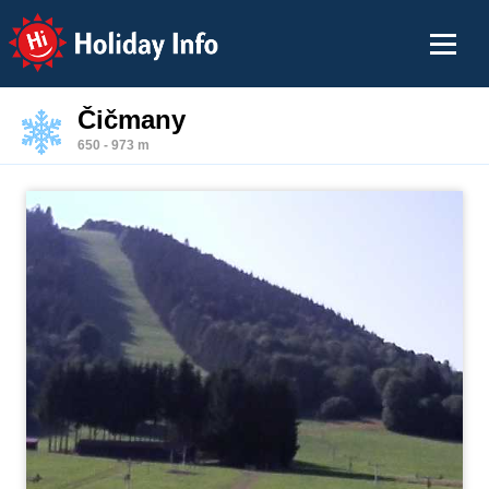
Holiday Info
Čičmany
650 - 973 m