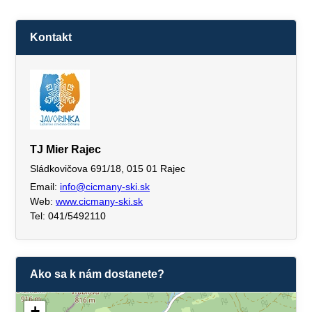
Kontakt
TJ Mier Rajec
Sládkovičova 691/18, 015 01 Rajec
Email:
info@cicmany-ski.sk
Web:
www.cicmany-ski.sk
Tel: 041/5492110
Ako sa k nám dostanete?
+