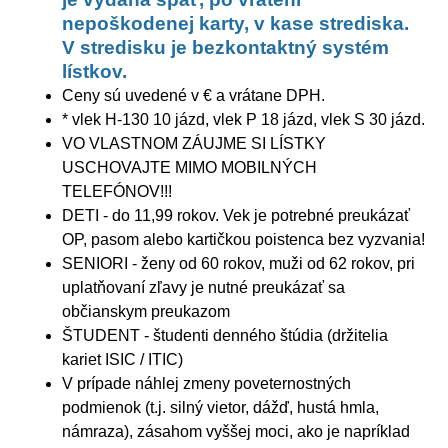
nepoškodenej karty, v kase strediska.
V stredisku je bezkontaktný systém
lístkov.
Ceny sú uvedené v € a vrátane DPH.
* vlek H-130 10 jázd, vlek P 18 jázd, vlek S 30 jázd.
VO VLASTNOM ZÁUJME SI LÍSTKY
USCHOVAJTE MIMO MOBILNÝCH
TELEFÓNOV!!!
DETI - do 11,99 rokov. Vek je potrebné preukázať
OP, pasom alebo kartičkou poistenca bez vyzvania!
SENIORI - ženy od 60 rokov, muži od 62 rokov, pri
uplatňovaní zľavy je nutné preukázať sa
občianskym preukazom
ŠTUDENT - študenti denného štúdia (držitelia
kariet ISIC / ITIC)
V prípade náhlej zmeny poveternostných
podmienok (t.j. silný vietor, dážď, hustá hmla,
námraza), zásahom vyššej moci, ako je napríklad