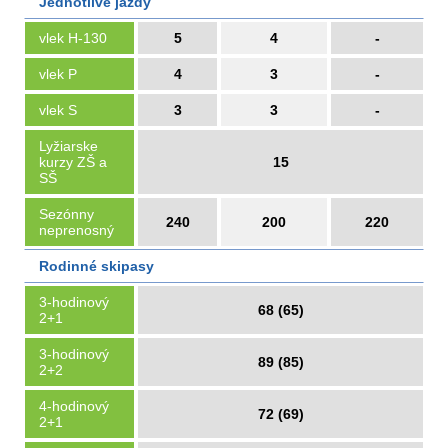
Jednotlivé jazdy
vlek H-130
5
4
-
vlek P
4
3
-
vlek S
3
3
-
Lyžiarske
kurzy ZŠ a
15
SŠ
Sezónny
240
200
220
neprenosný
Rodinné skipasy
3-hodinový
68 (65)
2+1
3-hodinový
89 (85)
2+2
4-hodinový
72 (69)
2+1