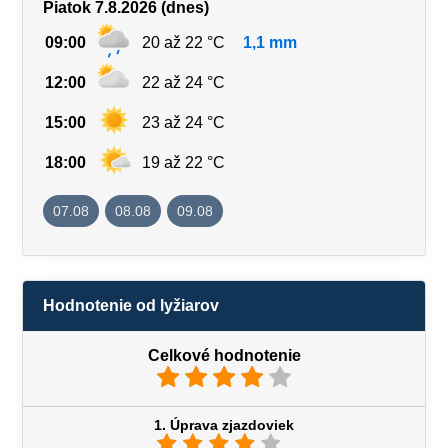
Piatok 7.8.2026 (dnes)
09:00
20 až 22 °C
1,1 mm
12:00
22 až 24 °C
15:00
23 až 24 °C
18:00
19 až 22 °C
07.08
08.08
09.08
Hodnotenie od lyžiarov
Celkové hodnotenie
1. Úprava zjazdoviek