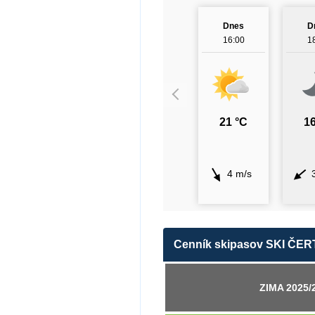
Dnes
D
16:00
1
21 °C
16
4 m/s
Cenník skipasov SKI ČE
ZIMA 2025/