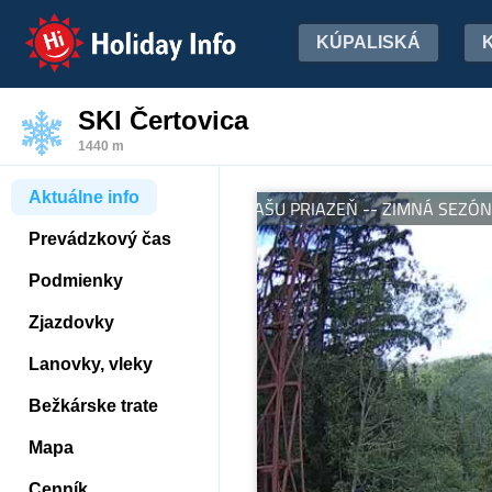
Holiday Info
KÚPALISKÁ
SKI Čertovica
1440 m
Aktuálne info
6 - ĎAKUJEME ZA VAŠU PRIAZEŇ -- ZIMNÁ SEZÓNA SA KONČÍ 8
Prevádzkový čas
Podmienky
Zjazdovky
Lanovky, vleky
Bežkárske trate
Mapa
Cenník