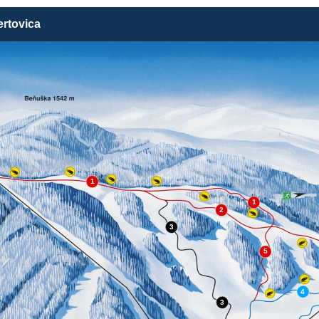
ertovica
1
1
2
3
5
4
3