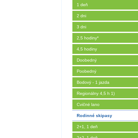
1 deň
2 dni
3 dni
2,5 hodiny*
4,5 hodiny
Doobedný
Poobedný
Bodový - 1 jazda
Regionálny 4,5 h 1)
Cvičné lano
Rodinné skipasy
2+1, 1 deň
2+2, 1 deň