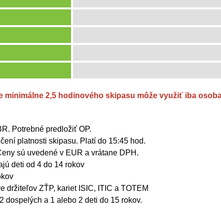
 minimálne 2,5 hodinového skipasu môže využiť iba osoba 
 BR. Potrebné predložiť OP.
ení platnosti skipasu. Platí do 15:45 hod.
 Ceny sú uvedené v EUR a vrátane DPH.
ajú deti od 4 do 14 rokov
okov
pre držiteľov ZŤP, kariet ISIC, ITIC a TOTEM
2 dospelých a 1 alebo 2 deti do 15 rokov.