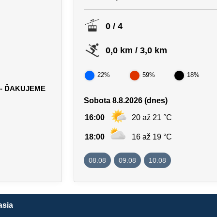
0 / 4
0,0 km / 3,0 km
22%
59%
18%
 - ĎAKUJEME
Sobota 8.8.2026 (dnes)
16:00
20 až 21 °C
18:00
16 až 19 °C
08.08
09.08
10.08
asia