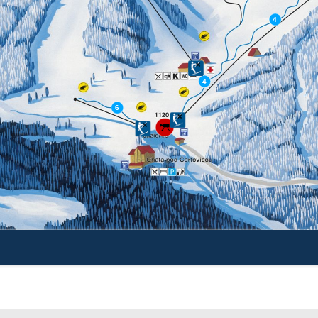
4
❌
4
6
❌
❌