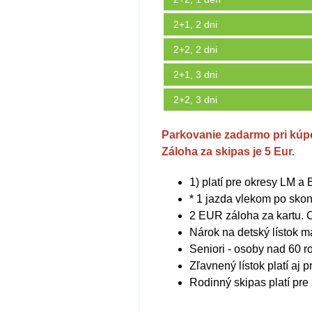
2+1, 2 dni
2+2, 2 dni
2+1, 3 dni
2+2, 3 dni
Parkovanie zadarmo pri kúpe
Záloha za skipas je 5 Eur.
1) platí pre okresy LM a
* 1 jazda vlekom po skonč
2 EUR záloha za kartu.
Nárok na detský lístok m
Seniori - osoby nad 60 r
Zľavnený lístok platí aj 
Rodinný skipas platí pre 