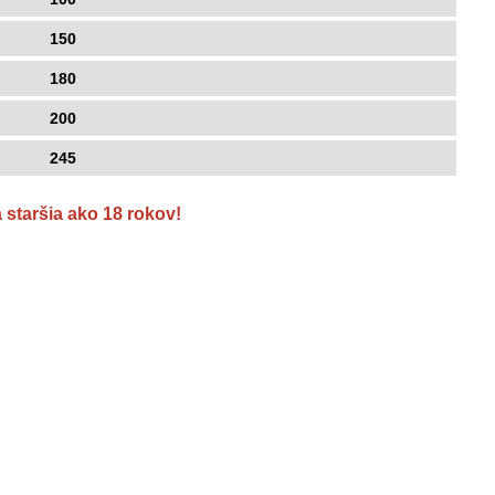
150
180
200
245
staršia ako 18 rokov!