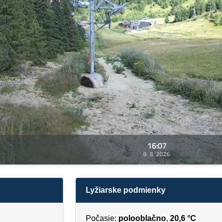
16:07
8. 8. 2026
Lyžiarske podmienky
Počasie:
polooblačno
,
20,6 °C