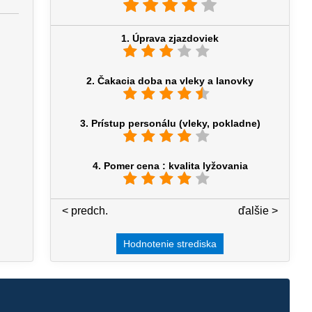
1. Úprava zjazdoviek
2. Čakacia doba na vleky a lanovky
3. Prístup personálu (vleky, pokladne)
4. Pomer cena : kvalita lyžovania
< predch.
4 / 7
ďalšie >
Hodnotenie strediska