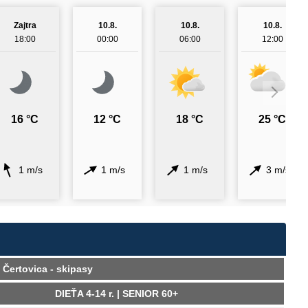
Zajtra
10.8.
10.8.
10.8.
18:00
00:00
06:00
12:00
16 °C
12 °C
18 °C
25 °C
1 m/s
1 m/s
1 m/s
3 m/s
 Čertovica - skipasy
DIEŤA 4-14 r. | SENIOR 60+