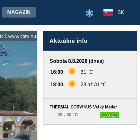
MAGAZÍN
SK
ww.corvinustermal.sk
Aktuálne info
Sobota 8.8.2026 (dnes)
16:00
31 °C
18:00
28 až 31 °C
THERMAL CORVINUS Veľký Meder
20 - 38 °C
13 / 13