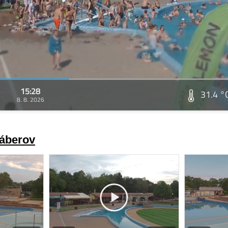
15:28
31.4 °
8. 8. 2026
záberov