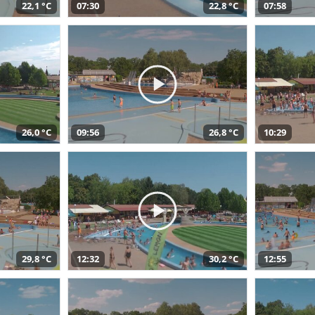
22,1 °C
07:30
22,8 °C
07:58
26,0 °C
09:56
26,8 °C
10:29
29,8 °C
12:32
30,2 °C
12:55