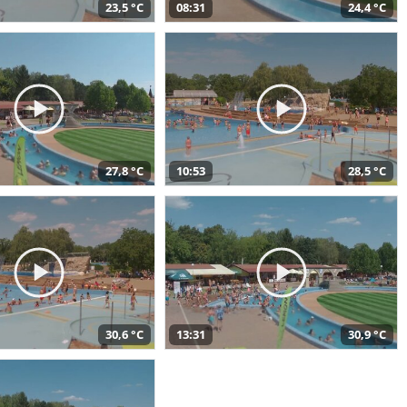
23,5 °C
08:31
24,4 °C
27,8 °C
10:53
28,5 °C
30,6 °C
13:31
30,9 °C