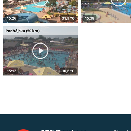
15:26
31,9 °C
15:38
Podhájska (50 km)
15:12
30,6 °C