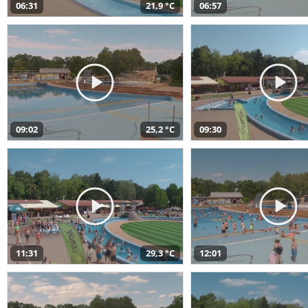
06:31
21,9 °C
06:57
09:02
25,2 °C
09:30
11:31
29,3 °C
12:01