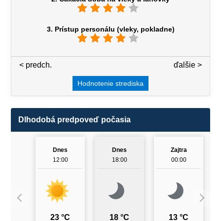
3. Prístup personálu (vleky, pokladne)
< predch.
3 / 7
ďalšie >
Hodnotenie strediska
Dlhodobá predpoveď počasia
Dnes
Dnes
Zajtra
12:00
18:00
00:00
23 °C
18 °C
13 °C