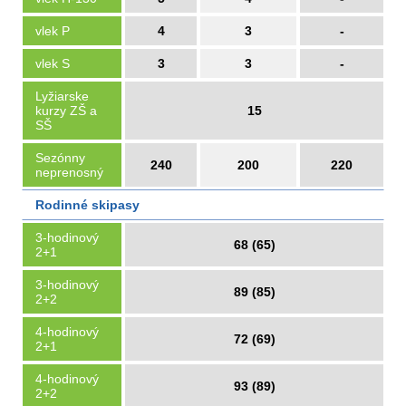
vlek P
4
3
-
vlek S
3
3
-
Lyžiarske
kurzy ZŠ a
15
SŠ
Sezónny
240
200
220
neprenosný
Rodinné skipasy
3-hodinový
68 (65)
2+1
3-hodinový
89 (85)
2+2
4-hodinový
72 (69)
2+1
4-hodinový
93 (89)
2+2