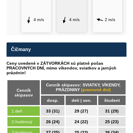
4 m/s
4 m/s
2 m/s
Čičmany
Ceny uvedené v ZÁTVORKÁCH sú platné počas
PRACOVNÝCH DNÍ, mimo víkendov, sviatkov a jarných
prázdnin!
Cenník skipasov: SVIATKY, VÍKENDY,
PRÁZDNINY
(pracovné dni)
Cenník
skipasov
dosp.
deti | sen.
študent
1 deň
33 (31)
29 (27)
31 (29)
2-hodinový
26 (24)
24 (22)
25 (23)
3-hodinový
27 (25)
25 (23)
26 (24)