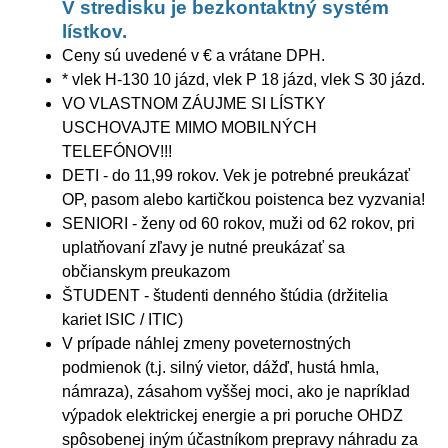
V stredisku je bezkontaktný systém
lístkov.
Ceny sú uvedené v € a vrátane DPH.
* vlek H-130 10 jázd, vlek P 18 jázd, vlek S 30 jázd.
VO VLASTNOM ZÁUJME SI LÍSTKY
USCHOVAJTE MIMO MOBILNÝCH
TELEFÓNOV!!!
DETI - do 11,99 rokov. Vek je potrebné preukázať
OP, pasom alebo kartičkou poistenca bez vyzvania!
SENIORI - ženy od 60 rokov, muži od 62 rokov, pri
uplatňovaní zľavy je nutné preukázať sa
občianskym preukazom
ŠTUDENT - študenti denného štúdia (držitelia
kariet ISIC / ITIC)
V prípade náhlej zmeny poveternostných
podmienok (t.j. silný vietor, dážď, hustá hmla,
námraza), zásahom vyššej moci, ako je napríklad
výpadok elektrickej energie a pri poruche OHDZ
spôsobenej iným účastníkom prepravy náhradu za