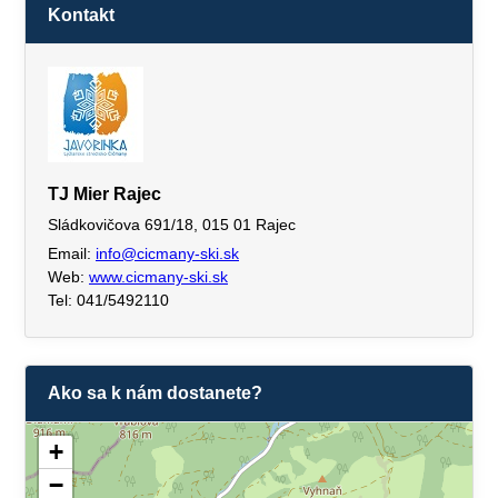
Kontakt
TJ Mier Rajec
Sládkovičova 691/18, 015 01 Rajec
Email:
info@cicmany-ski.sk
Web:
www.cicmany-ski.sk
Tel: 041/5492110
Ako sa k nám dostanete?
+
−