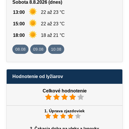
Sobota 8.8.2026 (dnes)
13:00
22 až 23 °C
15:00
22 až 23 °C
18:00
18 až 21 °C
08.08
09.08
10.08
Hodnotenie od lyžiarov
Celkové hodnotenie
1. Úprava zjazdoviek
2. Čakacia doba na vleky a lanovky