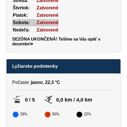
Streda:
Zatvorené
Štvrtok:
Zatvorené
Piatok:
Zatvorené
Sobota:
Zatvorené
Nedeľa:
Zatvorené
SEZÓNA UKONČENÁ! Tešíme sa Vás opäť v
decembri♥
Lyžiarske podmienky
Počasie:
jasno
,
22,3 °C
0 / 5
0,0 km / 4,0 km
29%
50%
22%