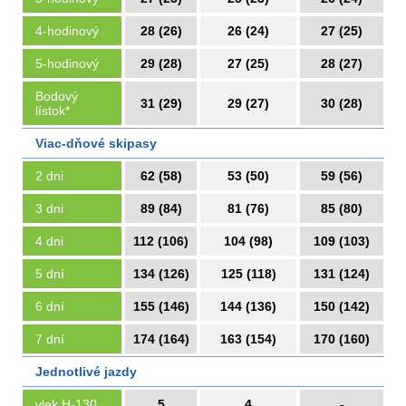
4-hodinový
28 (26)
26 (24)
27 (25)
5-hodinový
29 (28)
27 (25)
28 (27)
Bodový
31 (29)
29 (27)
30 (28)
lístok*
Viac-dňové skipasy
2 dni
62 (58)
53 (50)
59 (56)
3 dni
89 (84)
81 (76)
85 (80)
4 dni
112 (106)
104 (98)
109 (103)
5 dní
134 (126)
125 (118)
131 (124)
6 dní
155 (146)
144 (136)
150 (142)
7 dní
174 (164)
163 (154)
170 (160)
Jednotlivé jazdy
vlek H-130
5
4
-