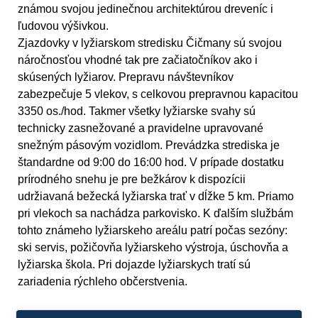
známou svojou jedinečnou architektúrou dreveníc i
ľudovou výšivkou.
Zjazdovky v lyžiarskom stredisku Čičmany sú svojou
náročnosťou vhodné tak pre začiatočníkov ako i
skúsených lyžiarov. Prepravu návštevníkov
zabezpečuje 5 vlekov, s celkovou prepravnou kapacitou
3350 os./hod. Takmer všetky lyžiarske svahy sú
technicky zasnežované a pravidelne upravované
snežným pásovým vozidlom. Prevádzka strediska je
štandardne od 9:00 do 16:00 hod. V prípade dostatku
prírodného snehu je pre bežkárov k dispozícii
udržiavaná bežecká lyžiarska trať v dĺžke 5 km. Priamo
pri vlekoch sa nachádza parkovisko. K ďalším službám
tohto známeho lyžiarskeho areálu patrí počas sezóny:
ski servis, požičovňa lyžiarskeho výstroja, úschovňa a
lyžiarska škola. Pri dojazde lyžiarskych tratí sú
zariadenia rýchleho občerstvenia.