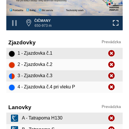
4
❌
❌
ČIČMANY
650-973 m
Zjazdovky
Prevádzka
1 - Zjazdovka č.1
2 - Zjazdovka č.2
3 - Zjazdovka č.3
4 - Zjazdovka č.4 pri vleku P
Lanovky
Prevádzka
A - Tatrapoma H130