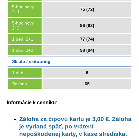
5-hodinový
75 (72)
2+1
5-hodinový
96 (92)
2+2
1 deň, 2+1
77 (74)
1 deň, 2+2
98 (94)
Skialp / skitouring
1 deň
6
Sezóna
65
Informácie k cenníku:
Záloha za čipovú kartu je 3,00 €. Záloha
je vydaná späť, po vrátení
nepoškodenej karty, v kase strediska.