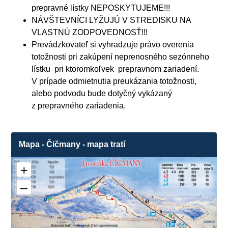
prepravné lístky NEPOSKYTUJEME!!!
NÁVŠTEVNÍCI LYŽUJÚ V STREDISKU NA
VLASTNÚ ZODPOVEDNOSŤ!!!
Prevádzkovateľ si vyhradzuje právo overenia
totožnosti pri zakúpení neprenosného sezónneho
lístku pri ktoromkoľvek prepravnom zariadení.
V prípade odmietnutia preukázania totožnosti,
alebo podvodu bude dotyčný vykázaný
z prepravného zariadenia.
Mapa - Čičmany - mapa tratí
+
–
3
❌
1
3
❌
2
1
❌
4