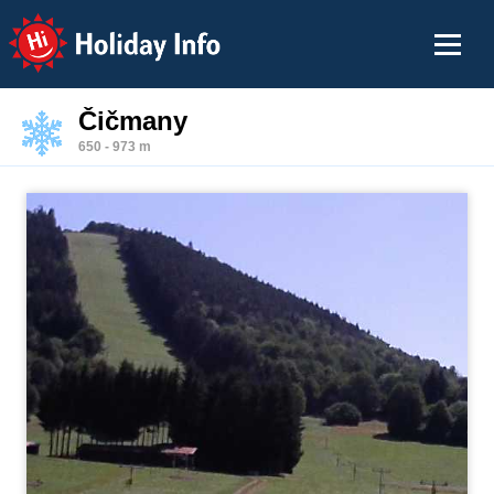
Holiday Info
Čičmany
650 - 973 m