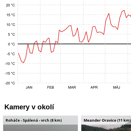
Kamery v okolí
Roháče - Spálená - vrch (8 km)
Meander Oravice (11 km)