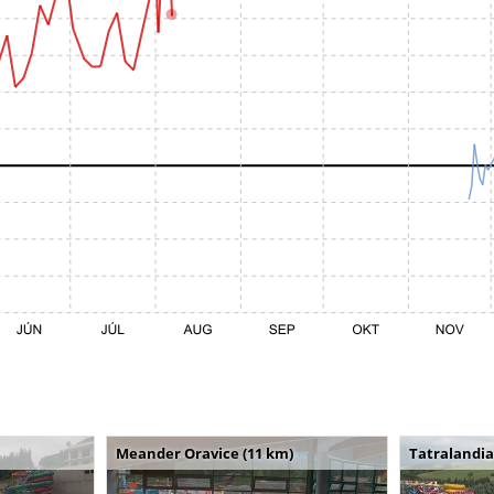
Meander Oravice (11 km)
Tatralandia