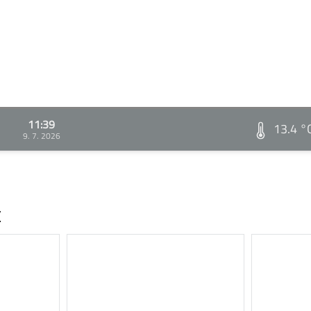
11:39
13.4 °
9. 7. 2026
v