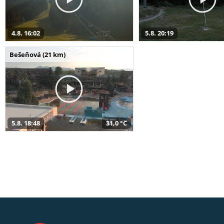
4.8. 16:02
5.8. 20:19
Bešeňová (21 km)
5.8. 18:48
31,0 °C