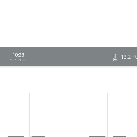
10:23
13.2 °
9. 7. 2026
v