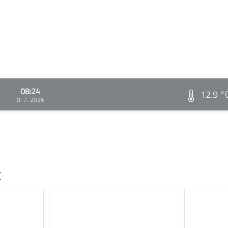
08:24
12.9 °
9. 7. 2026
v