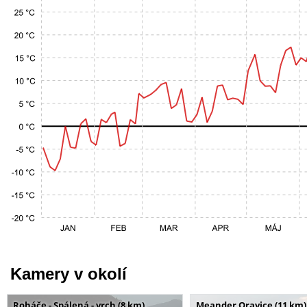
Kamery v okolí
Roháče - Spálená - vrch (8 km)
Meander Oravice (11 km)