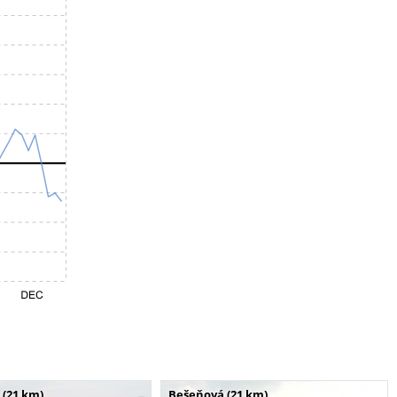
 (21 km)
Bešeňová (21 km)