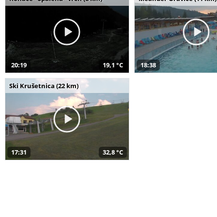
20:19
19,1 °C
18:38
Ski Krušetnica (22 km)
17:31
32,8 °C