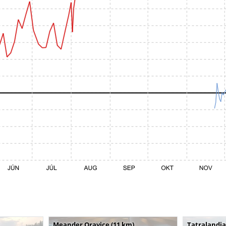
Meander Oravice (11 km)
Tatralandia