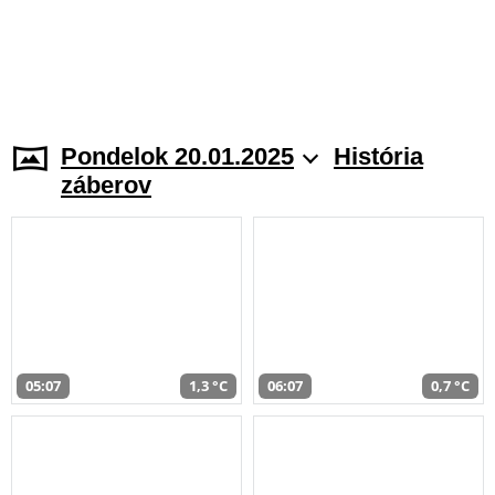
Pondelok 20.01.2025
História
záberov
05:07
1,3 °C
06:07
0,7 °C