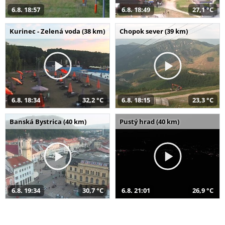
6.8. 18:57
6.8. 18:49
27,1 °C
Kurinec - Zelená voda (38 km)
Chopok sever (39 km)
6.8. 18:34
32,2 °C
6.8. 18:15
23,3 °C
Banská Bystrica (40 km)
Pustý hrad (40 km)
6.8. 19:34
30,7 °C
6.8. 21:01
26,9 °C