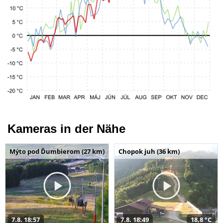
Kameras in der Nähe
Mýto pod Ďumbierom (27 km)
Chopok juh (36 km)
7.8. 18:57
7.8. 18:49
18,8 °C