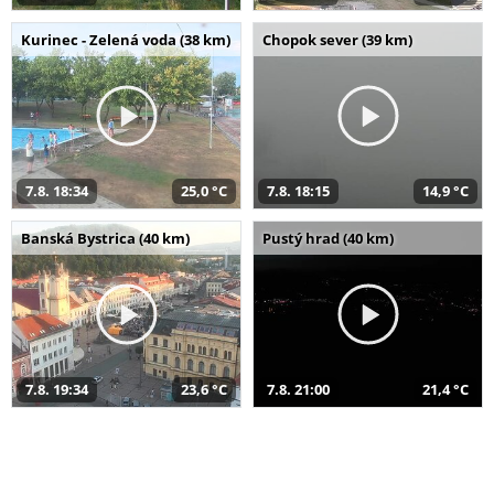
Kurinec - Zelená voda (38 km)
Chopok sever (39 km)
7.8. 18:34
25,0 °C
7.8. 18:15
14,9 °C
Banská Bystrica (40 km)
Pustý hrad (40 km)
7.8. 19:34
23,6 °C
7.8. 21:00
21,4 °C