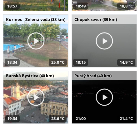
18:57
18:49
18,8 °C
Kurinec - Zelená voda (38 km)
Chopok sever (39 km)
18:34
25,0 °C
18:15
14,9 °C
Banská Bystrica (40 km)
Pustý hrad (40 km)
19:34
23,6 °C
21:00
21,4 °C