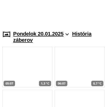
Pondelok 20.01.2025
História
záberov
05:07
1,3 °C
06:07
0,7 °C