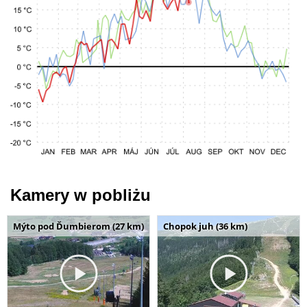
Kamery w pobliżu
Mýto pod Ďumbierom (27 km)
Chopok juh (36 km)