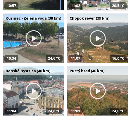
10:57
11:02
20,5 °C
Kurinec - Zelená voda (38 km)
Chopok sever (39 km)
10:34
24,6 °C
11:07
16,0 °C
Banská Bystrica (40 km)
Pustý hrad (40 km)
11:04
24,8 °C
11:01
24,0 °C