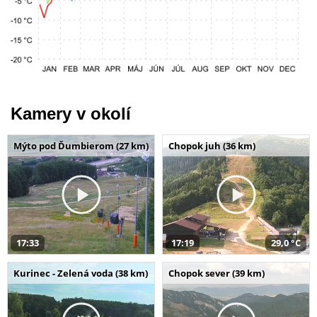
Kamery v okolí
Mýto pod Ďumbierom (27 km)
Chopok juh (36 km)
17:33
17:19
29,0 °C
Kurinec - Zelená voda (38 km)
Chopok sever (39 km)