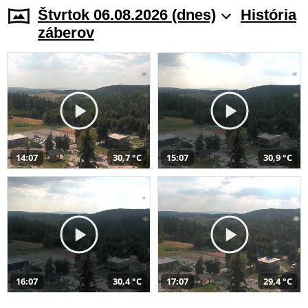
Štvrtok 06.08.2026 (dnes)
História
záberov
14:07
30,7 °C
15:07
30,9 °C
16:07
30,4 °C
17:07
29,4 °C