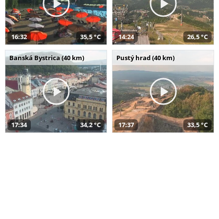
16:32
35,5 °C
14:24
26,5 °C
Banská Bystrica (40 km)
Pustý hrad (40 km)
17:34
34,2 °C
17:37
33,5 °C