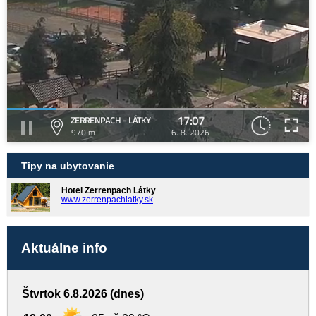
17:07
ZERRENPACH - LÁTKY
970 m
6. 8. 2026
Tipy na ubytovanie
Hotel Zerrenpach Látky
www.zerrenpachlatky.sk
Aktuálne info
Štvrtok 6.8.2026 (dnes)