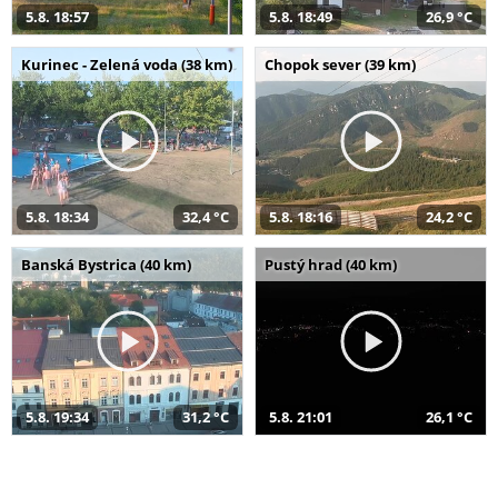
5.8. 18:57
5.8. 18:49
26,9 °C
Kurinec - Zelená voda (38 km)
Chopok sever (39 km)
5.8. 18:34
32,4 °C
5.8. 18:16
24,2 °C
Banská Bystrica (40 km)
Pustý hrad (40 km)
5.8. 19:34
31,2 °C
5.8. 21:01
26,1 °C