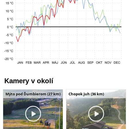
Kamery v okolí
Mýto pod Ďumbierom (27 km)
Chopok juh (36 km)