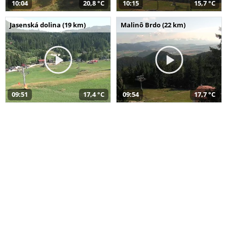
10:04
20,8 °C
10:15
15,7 °C
Jasenská dolina (19 km)
Malinô Brdo (22 km)
09:51
17,4 °C
09:54
17,7 °C