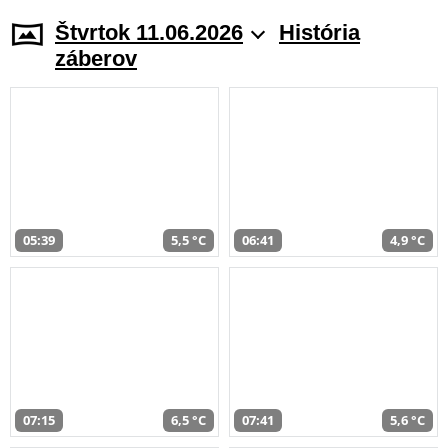
Štvrtok 11.06.2026
História
záberov
05:39
5,5 °C
06:41
4,9 °C
07:15
6,5 °C
07:41
5,6 °C