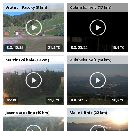
Vrátna - Paseky (3 km)
Kubínska hoľa (17 km)
8.8. 18:35
21,4 °C
8.8. 23:24
15,9 °C
Martinské hole (18 km)
Kubínska hoľa (19 km)
05:39
11,6 °C
8.8. 20:37
10,8 °C
Jasenská dolina (19 km)
Malinô Brdo (22 km)