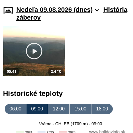
Nedeľa 09.08.2026 (dnes)
História
záberov
05:41
2,4 °C
Historické teploty
06:00
09:00
12:00
15:00
18:00