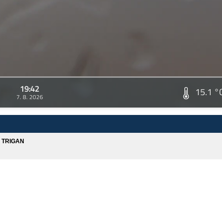
19:42
15.1 °
7. 8. 2026
A TRIGAN