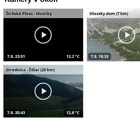
Štrbské Pleso - Mostíky
Sliezsky dom (7 km)
7.8. 23:01
12,2 °C
7.8. 18:33
Strednica - Ždiar (20 km)
7.8. 20:43
12,8 °C