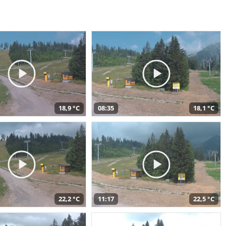
18,9 °C
08:35
18,1 °C
22,2 °C
11:17
22,5 °C