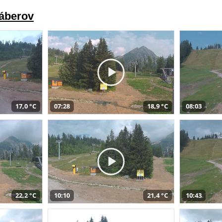
záberov
17,0 °C
07:28
18,9 °C
08:03
22,2 °C
10:10
21,4 °C
10:43