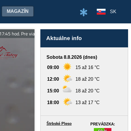
MAGAZÍN
SK
od. Pre viac informácií sledujte vt.sk
Aktuálne info
Sobota 8.8.2026 (dnes)
09:00
15 až 16 °C
12:00
18 až 20 °C
15:00
18 až 20 °C
18:00
13 až 17 °C
Štrbské Pleso
PREVÁDZKA:
60 %