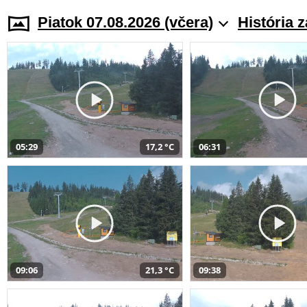
Piatok 07.08.2026 (včera)
História 
05:29
17,2 °C
06:31
09:06
21,3 °C
09:38