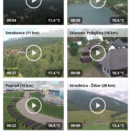
09:04
11,4 °C
09:08
10,6 °C
Smokovce (11 km)
Skanzen Pribylina (18 km)
09:27
17,4 °C
09:08
18,5 °C
Poprad (19 km)
Strednica - Ždiar (20 km)
09:22
18,9 °C
09:09
13,4 °C