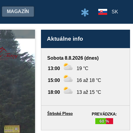
MAGAZÍN
SK
Aktuálne info
Sobota 8.8.2026 (dnes)
13:00
19 °C
15:00
16 až 18 °C
18:00
13 až 15 °C
Štrbské Pleso
PREVÁDZKA:
60 %