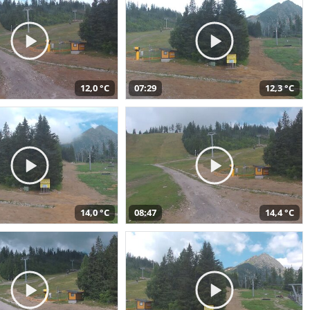
12,0 °C
07:29
12,3 °C
14,0 °C
08:47
14,4 °C