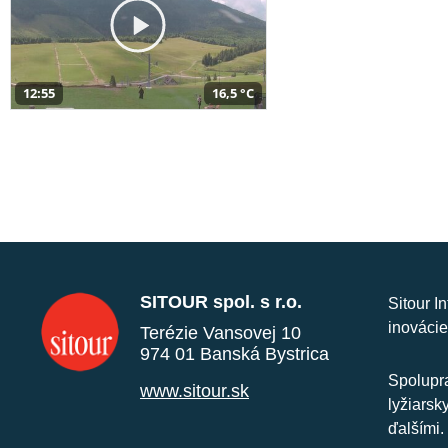
12:55
16,5 °C
SITOUR spol. s r.o.
Sitour I
inovácie
Terézie Vansovej 10
974 01 Banská Bystrica
Spolupra
www.sitour.sk
lyžiarsk
ďalšími.