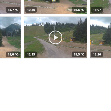
15,7 °C
10:36
16,6 °C
11:07
18,0 °C
12:15
18,5 °C
12:26