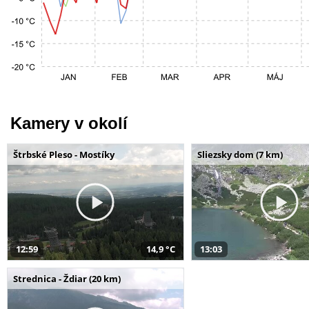
Kamery v okolí
Štrbské Pleso - Mostíky
Sliezsky dom (7 km)
12:59
14,9 °C
13:03
Strednica - Ždiar (20 km)