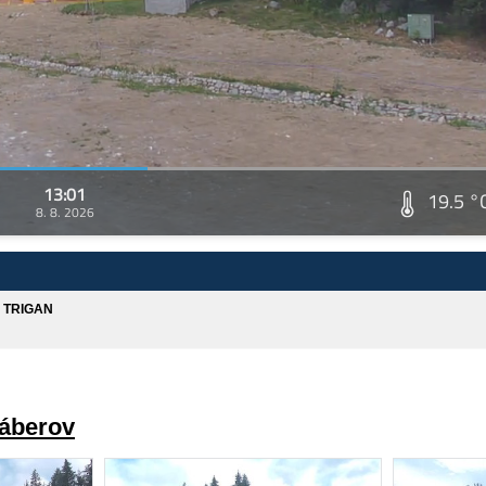
13:01
19.5 °
8. 8. 2026
A TRIGAN
záberov