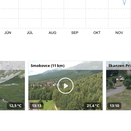
Smokovce (11 km)
Skanzen Pri
12,5 °C
13:13
21,4 °C
13:10