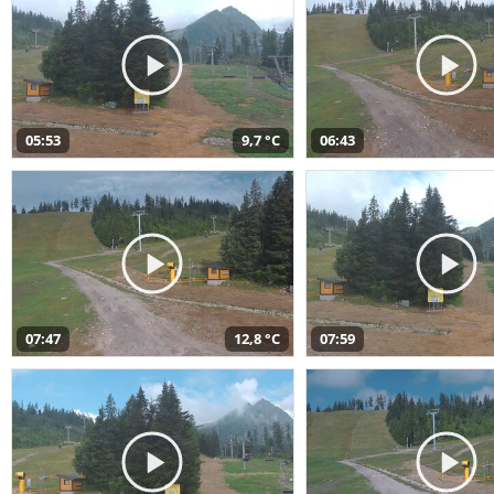
05:53
9,7 °C
06:43
07:47
12,8 °C
07:59