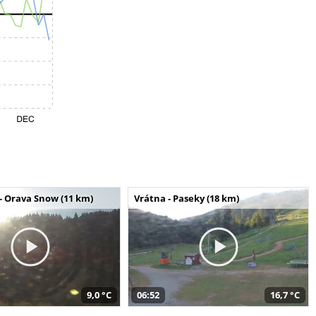
- Orava Snow (11 km)
Vrátna - Paseky (18 km)
9,0 °C
06:52
16,7 °C