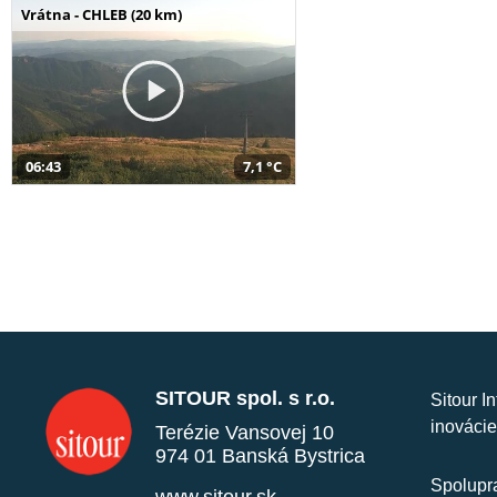
Vrátna - CHLEB (20 km)
06:43
7,1 °C
SITOUR spol. s r.o.
Sitour I
inovácie
Terézie Vansovej 10
974 01 Banská Bystrica
Spolupra
www.sitour.sk