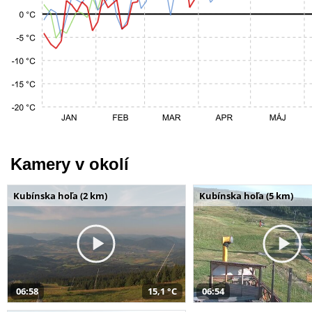
Kamery v okolí
Kubínska hoľa (2 km)
Kubínska hoľa (5 km)
06:58
15,1 °C
06:54