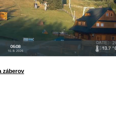
06:08
13.7 °
10. 8. 2026
a záberov