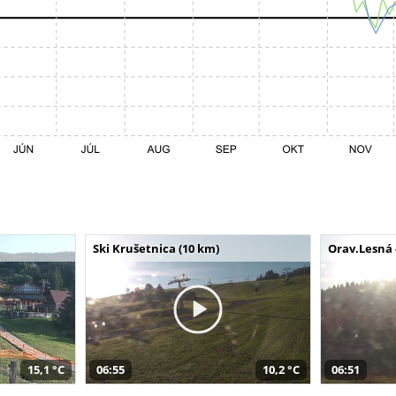
Ski Krušetnica (10 km)
Orav.Lesná 
15,1 °C
06:55
10,2 °C
06:51