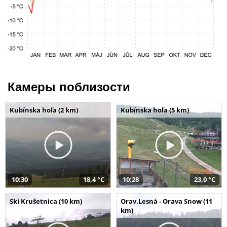
Камеры поблизости
Kubínska hoľa (2 km)
Kubínska hoľa (5 km)
10:30
18,4 °C
10:28
23,0 °C
Ski Krušetnica (10 km)
Orav.Lesná - Orava Snow (11
km)