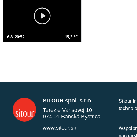
6.8. 20:52
15,3 °C
SITOUR spol. s r.o.
Sitour I
technolo
Terézie Vansovej 10
974 01 Banská Bystrica
www.sitour.sk
Współpr
narciars