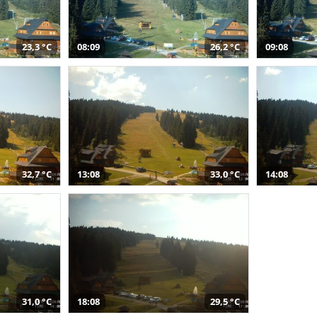
23,3 °C
08:09
26,2 °C
09:08
32,7 °C
13:08
33,0 °C
14:08
31,0 °C
18:08
29,5 °C