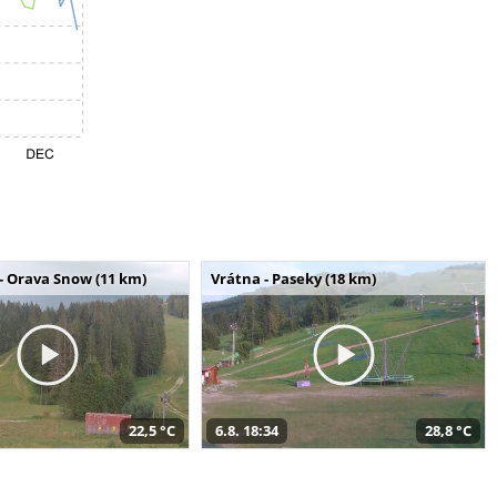
- Orava Snow (11 km)
Vrátna - Paseky (18 km)
22,5 °C
6.8. 18:34
28,8 °C