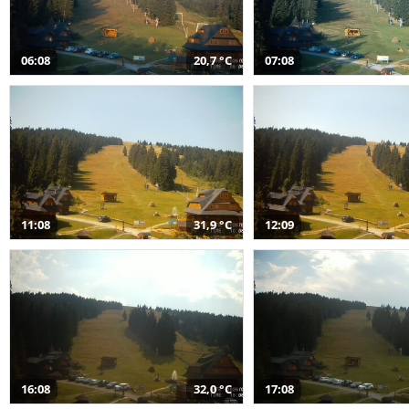
06:08
20,7 °C
07:08
11:08
31,9 °C
12:09
16:08
32,0 °C
17:08