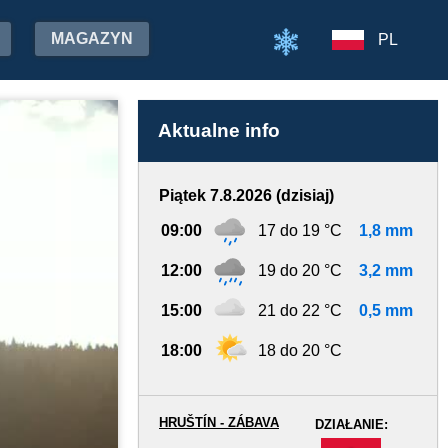
MAGAZYN
PL
Aktualne info
Piątek 7.8.2026 (dzisiaj)
09:00
17 do 19 °C
1,8 mm
12:00
19 do 20 °C
3,2 mm
15:00
21 do 22 °C
0,5 mm
18:00
18 do 20 °C
HRUŠTÍN - ZÁBAVA
DZIAŁANIE:
-