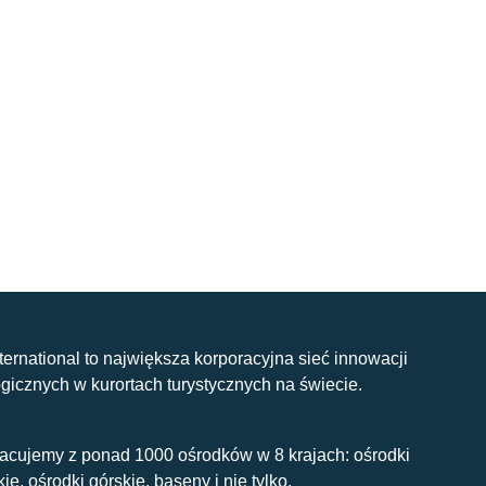
nternational to największa korporacyjna sieć innowacji
gicznych w kurortach turystycznych na świecie.
acujemy z ponad 1000 ośrodków w 8 krajach: ośrodki
kie, ośrodki górskie, baseny i nie tylko.