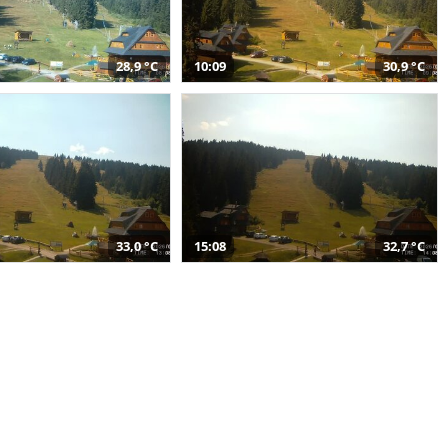
28,9 °C
10:09
30,9 °C
33,0 °C
15:08
32,7 °C