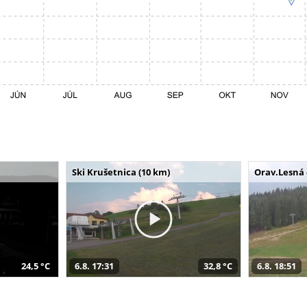
Ski Krušetnica (10 km)
Orav.Lesná 
24,5 °C
6.8. 17:31
32,8 °C
6.8. 18:51