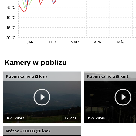
Kamery w pobliżu
Kubínska hoľa (2 km)
Kubínska hoľa (5 km)
6.8. 20:43
17,7 °C
6.8. 20:40
Vrátna - CHLEB (20 km)