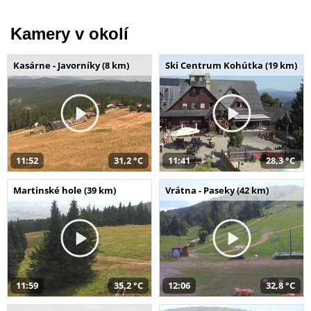
Kamery v okolí
Kasárne - Javorníky (8 km)
Ski Centrum Kohútka (19 km)
11:52
31,2 °C
11:41
28,3 °C
Martinské hole (39 km)
Vrátna - Paseky (42 km)
11:59
35,2 °C
12:06
32,8 °C