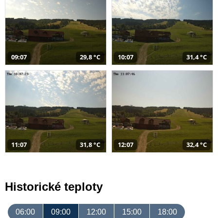
09:07
29,8 °C
10:07
31,4 °C
11:07
31,8 °C
12:07
32,4 °C
Historické teploty
06:00
09:00
12:00
15:00
18:00