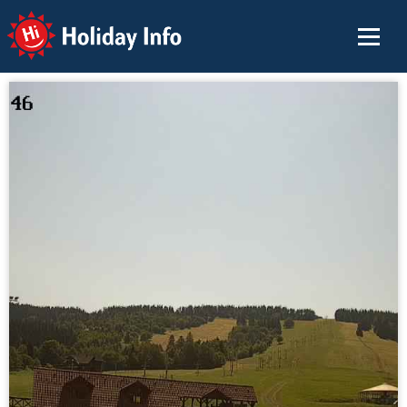
Holiday Info