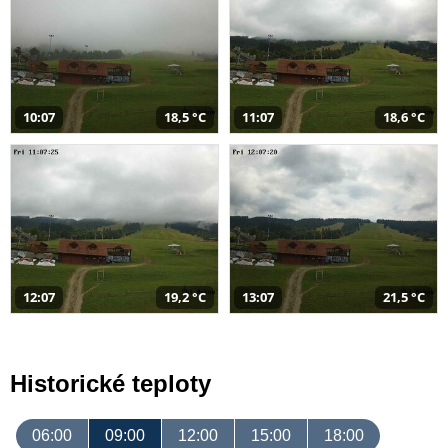
10:07
18,5 °C
11:07
18,6 °C
12:07
19,2 °C
13:07
21,5 °C
Historické teploty
06:00
09:00
12:00
15:00
18:00