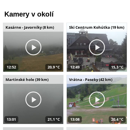
Kamery v okolí
Kasárne - Javorníky (8 km)
Ski Centrum Kohútka (19 km)
12:52
20,9 °C
12:49
15,3 °C
Martinské hole (39 km)
Vrátna - Paseky (42 km)
13:01
21,1 °C
13:08
20,4 °C