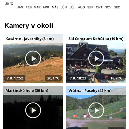
Kamery v okolí
Kasárne - Javorníky (8 km)
Ski Centrum Kohútka (19 km)
7.8. 17:52
20,1 °C
7.8. 18:23
18,7 °C
Martinské hole (39 km)
Vrátna - Paseky (42 km)