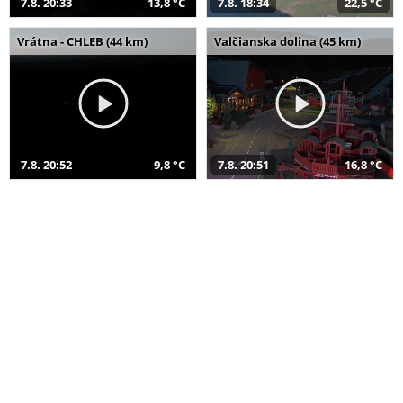
7.8. 20:33
13,8 °C
7.8. 18:34
22,5 °C
Vrátna - CHLEB (44 km)
Valčianska dolina (45 km)
7.8. 20:52
9,8 °C
7.8. 20:51
16,8 °C