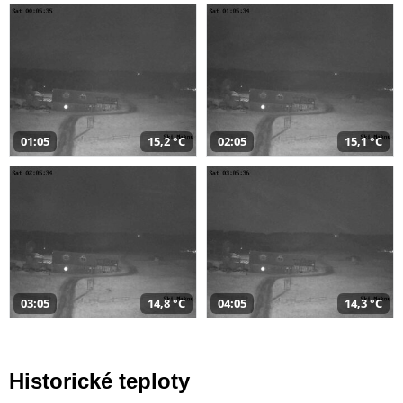
01:05
15,2 °C
02:05
15,1 °C
03:05
14,8 °C
04:05
14,3 °C
Historické teploty