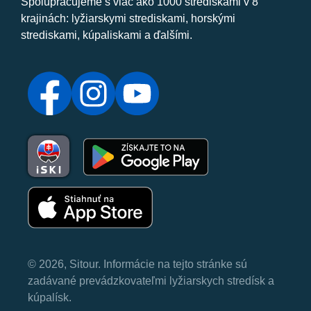
Spolupracujeme s viac ako 1000 strediskami v 8
krajinách: lyžiarskymi strediskami, horskými
strediskami, kúpaliskami a ďalšími.
© 2026, Sitour. Informácie na tejto stránke sú
zadávané prevádzkovateľmi lyžiarskych stredísk a
kúpalísk.