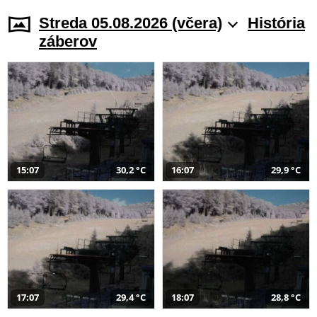
Streda 05.08.2026 (včera)
História
záberov
15:07
30,2 °C
16:07
29,9 °C
17:07
29,4 °C
18:07
28,8 °C