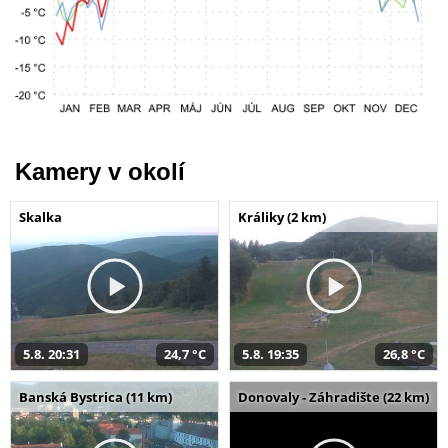
Kamery v okolí
Skalka
Králiky (2 km)
5.8. 20:31
24,7 °C
5.8. 19:35
26,8 °C
Banská Bystrica (11 km)
Donovaly - Záhradište (22 km)