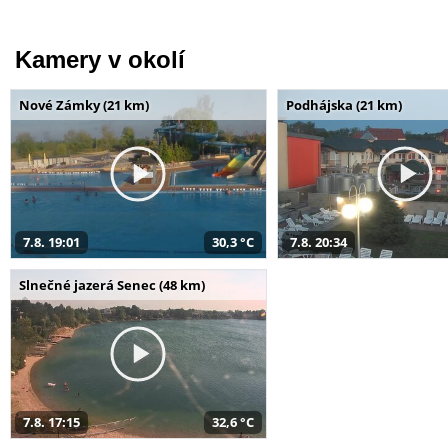
Kamery v okolí
Nové Zámky (21 km)
Podhájska (21 km)
7.8. 19:01
30,3 °C
7.8. 20:34
Slnečné jazerá Senec (48 km)
7.8. 17:15
32,6 °C