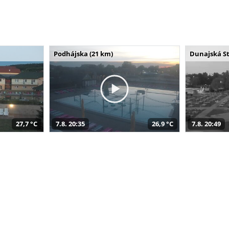
Podhájska (21 km)
Dunajská St
27,7 °C
7.8. 20:35
26,9 °C
7.8. 20:49