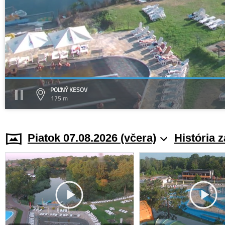
POĽNÝ KESOV
175 m
Piatok 07.08.2026 (včera)
História 