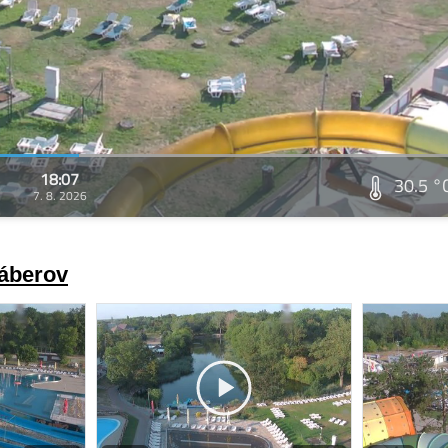
18:07
30.5 °
7. 8. 2026
záberov