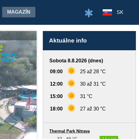
MAGAZÍN
SK
Aktuálne info
Sobota 8.8.2026 (dnes)
09:00
25 až 28 °C
12:00
30 až 31 °C
15:00
31 °C
18:00
27 až 30 °C
Thermal Park Nitrava
27 - 40 °C
10 / 10