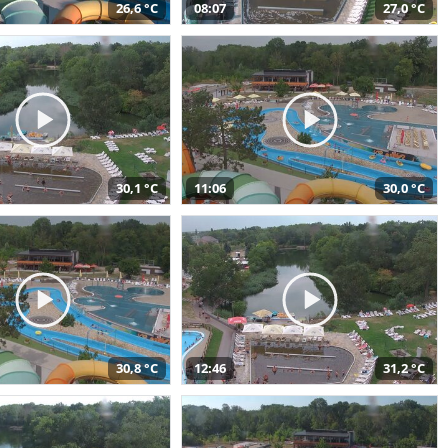
26,6 °C
08:07
27,0 °C
30,1 °C
11:06
30,0 °C
30,8 °C
12:46
31,2 °C