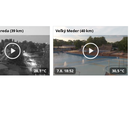
reda (39 km)
Veľký Meder (40 km)
28,7 °C
7.8. 18:52
30,5 °C