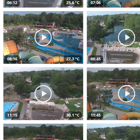
06:12
25,6 °C
07:06
08:16
27,3 °C
08:45
11:15
30,1 °C
11:45