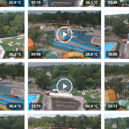
25,9 °C
07:15
26,1 °C
07:48
28,2 °C
09:08
28,8 °C
10:05
30,4 °C
12:11
30,8 °C
12:13