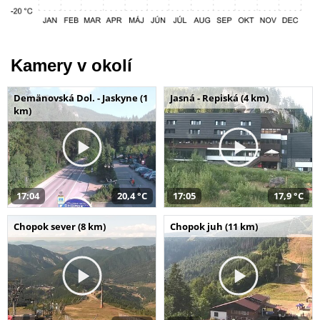
Kamery v okolí
Demänovská Dol. - Jaskyne (1
Jasná - Repiská (4 km)
km)
17:04
20,4 °C
17:05
17,9 °C
Chopok sever (8 km)
Chopok juh (11 km)