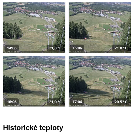
14:06
21,8 °C
15:06
21,8 °C
16:06
21,0 °C
17:06
20,5 °C
Historické teploty