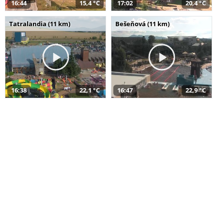
16:44
15,4 °C
17:02
20,4 °C
Tatralandia (11 km)
Bešeňová (11 km)
16:38
22,1 °C
16:47
22,9 °C