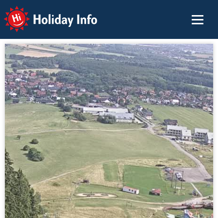
Holiday Info