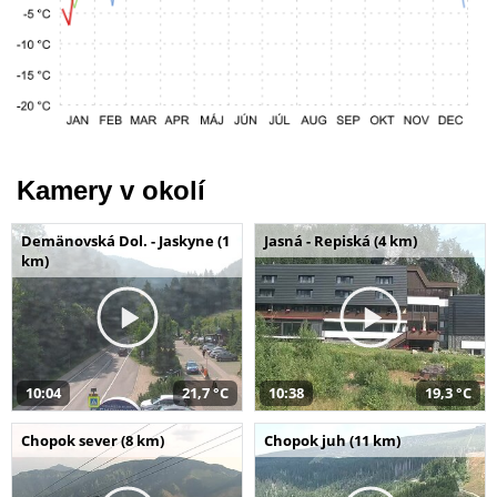
Kamery v okolí
Demänovská Dol. - Jaskyne (1
Jasná - Repiská (4 km)
km)
10:04
21,7 °C
10:38
19,3 °C
Chopok sever (8 km)
Chopok juh (11 km)