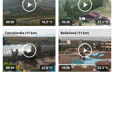
09:50
16,5 °C
10:20
21,1 °C
Tatralandia (11 km)
Bešeňová (11 km)
09:39
22,0 °C
10:28
23,3 °C