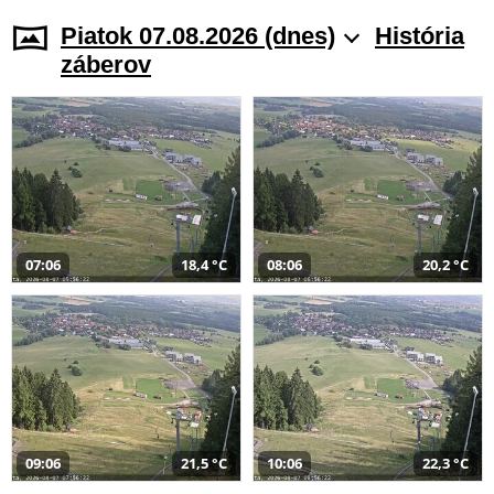
Piatok 07.08.2026 (dnes)
História
záberov
07:06
18,4 °C
08:06
20,2 °C
09:06
21,5 °C
10:06
22,3 °C